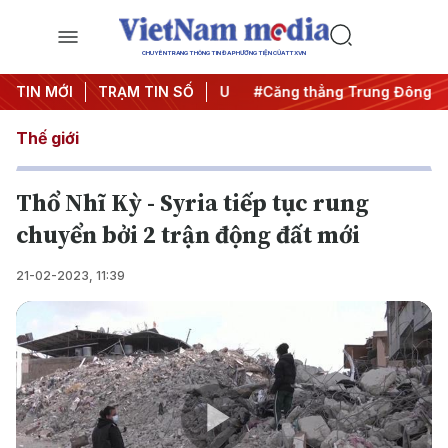
CHUYÊN TRANG THÔNG TIN ĐA PHƯƠNG TIỆN CỦA TTXVN
y đêm
TIN MỚI
#Chống khai thác IUU
TRẠM TIN SỐ
#Căng thẳng Trung Đông
#
Thế giới
Thổ Nhĩ Kỳ - Syria tiếp tục rung
chuyển bởi 2 trận động đất mới
21-02-2023, 11:39