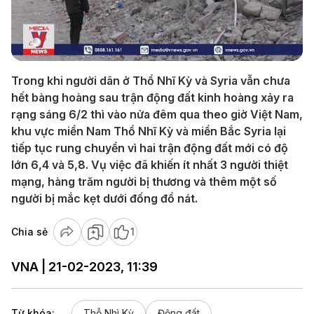
Play
Video
Trong khi người dân ở Thổ Nhĩ Kỳ và Syria vẫn chưa
hết bàng hoàng sau trận động đất kinh hoàng xảy ra
rạng sáng 6/2 thì vào nửa đêm qua theo giờ Việt Nam,
khu vực miền Nam Thổ Nhĩ Kỳ và miền Bắc Syria lại
tiếp tục rung chuyển vì hai trận động đất mới có độ
lớn 6,4 và 5,8. Vụ việc đã khiến ít nhất 3 người thiệt
mạng, hàng trăm người bị thương và thêm một số
người bị mắc kẹt dưới đống đổ nát.
Chia sẻ
1
VNA | 21-02-2023, 11:39
Từ khóa:
Thỗ Nhì Kỳ
Động đất