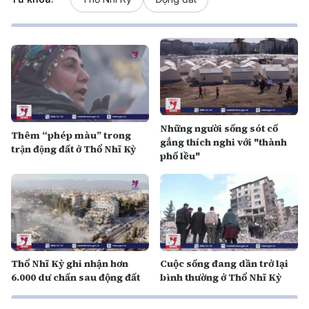
Những người sống sót cố
Thêm “phép màu” trong
gắng thích nghi với "thành
trận động đất ở Thổ Nhĩ Kỳ
phố lều"
Thổ Nhĩ Kỳ ghi nhận hơn
Cuộc sống đang dần trở lại
6.000 dư chấn sau động đất
bình thường ở Thổ Nhĩ Kỳ