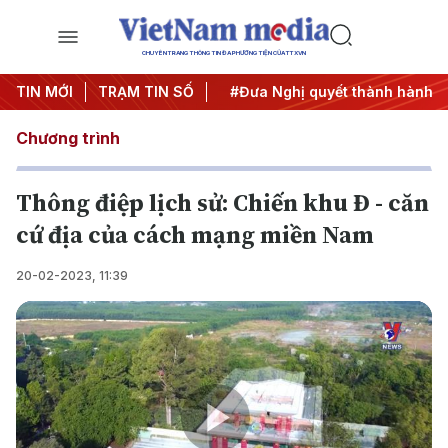
CHUYÊN TRANG THÔNG TIN ĐA PHƯƠNG TIỆN CỦA TTXVN
Trung ương 3
TIN MỚI
TRẠM TIN SỐ
#APEC 2027
#Đưa Nghị quyết thành hành đ
Chương trình
Thông điệp lịch sử: Chiến khu Đ - căn
cứ địa của cách mạng miền Nam
20-02-2023, 11:39