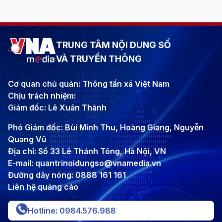
TRUNG TÂM NỘI DUNG SỐ
VÀ TRUYỀN THÔNG
Cơ quan chủ quản: Thông tấn xã Việt Nam
Chịu trách nhiệm:
Giám đốc: Lê Xuân Thành
Phó Giám đốc: Bùi Minh Thu, Hoàng Giang, Nguyễn
Quang Vũ
Địa chỉ: Số 33 Lê Thánh Tông, Hà Nội, VN
E-mail: quantrinoidungso@vnamedia.vn
Đường dây nóng: 0888 161 161
Liên hệ quảng cáo
Hotline: 0984.576.988