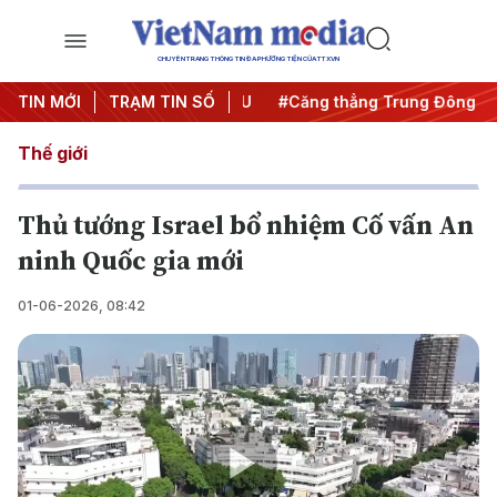
CHUYÊN TRANG THÔNG TIN ĐA PHƯƠNG TIỆN CỦA TTXVN
 đêm
TIN MỚI
#Chống khai thác IUU
TRẠM TIN SỐ
#Căng thẳng Trung Đông
#
Thế giới
Thủ tướng Israel bổ nhiệm Cố vấn An
ninh Quốc gia mới
01-06-2026, 08:42