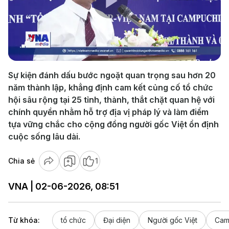
Play
Video
Sự kiện đánh dấu bước ngoặt quan trọng sau hơn 20
năm thành lập, khẳng định cam kết củng cố tổ chức
hội sâu rộng tại 25 tỉnh, thành, thắt chặt quan hệ với
chính quyền nhằm hỗ trợ địa vị pháp lý và làm điểm
tựa vững chắc cho cộng đồng người gốc Việt ổn định
cuộc sống lâu dài.
Chia sẻ
1
VNA | 02-06-2026, 08:51
Từ khóa:
tổ chức
Đại diện
Người gốc Việt
Cam