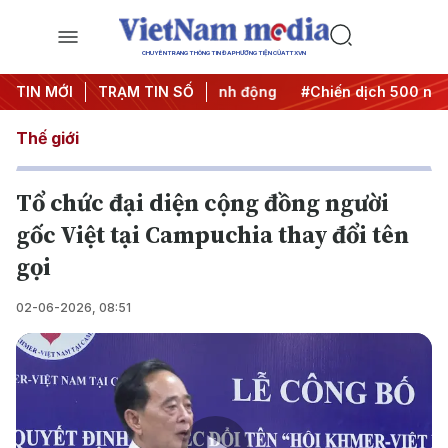
CHUYÊN TRANG THÔNG TIN ĐA PHƯƠNG TIỆN CỦA TTXVN
#Đưa Nghị quyết thành hành động
TIN MỚI
TRẠM TIN SỐ
#Chiến dịch 500 ngày đê
Thế giới
Tổ chức đại diện cộng đồng người
gốc Việt tại Campuchia thay đổi tên
gọi
02-06-2026, 08:51