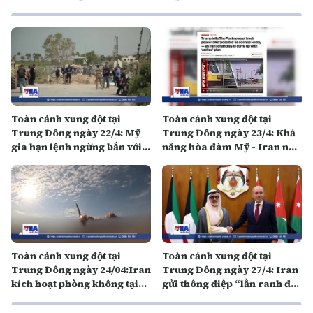
Toàn cảnh xung đột tại
Toàn cảnh xung đột tại
Trung Đông ngày 22/4: Mỹ
Trung Đông ngày 23/4: Khả
gia hạn lệnh ngừng bắn với
năng hòa đàm Mỹ - Iran nối
Iran
lại trong 3 ngày tới
Toàn cảnh xung đột tại
Toàn cảnh xung đột tại
Trung Đông ngày 24/04:Iran
Trung Đông ngày 27/4: Iran
kích hoạt phòng không tại
gửi thông điệp “lằn ranh đỏ”
Tehran, căng thẳng tiếp tục
tới Mỹ
leo thang