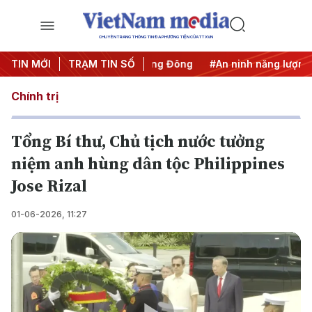
CHUYÊN TRANG THÔNG TIN ĐA PHƯƠNG TIỆN CỦA TTXVN
c IUU
TIN MỚI
#Căng thẳng Trung Đông
TRẠM TIN SỐ
#An ninh năng lượng
#B
Chính trị
Tổng Bí thư, Chủ tịch nước tưởng
niệm anh hùng dân tộc Philippines
Jose Rizal
01-06-2026, 11:27