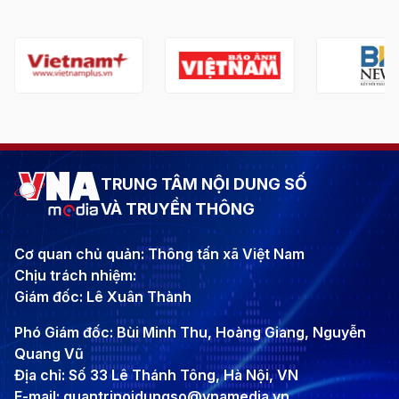
TRUNG TÂM NỘI DUNG SỐ
VÀ TRUYỀN THÔNG
Cơ quan chủ quản: Thông tấn xã Việt Nam
Chịu trách nhiệm:
Giám đốc: Lê Xuân Thành
Phó Giám đốc: Bùi Minh Thu, Hoàng Giang, Nguyễn
Quang Vũ
Địa chỉ: Số 33 Lê Thánh Tông, Hà Nội, VN
E-mail: quantrinoidungso@vnamedia.vn