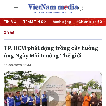
CHUYÊN TRANG THÔNG TIN ĐA PHƯƠNG TIỆN CỦA TTXVN
#Đưa Nghị quyết thành hành động
TIN MỚI
TRẠM TIN SỐ
#Chiến dịch 500 ngày 
Xã hội
TP. HCM phát động trồng cây hưởng
ứng Ngày Môi trường Thế giới
04-06-2026, 16:44