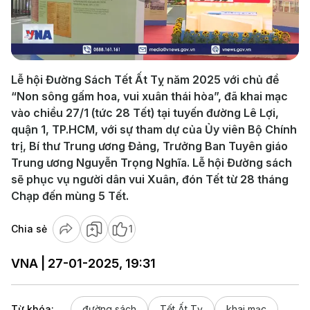
Play
Video
Lễ hội Đường Sách Tết Ất Tỵ năm 2025 với chủ đề
“Non sông gấm hoa, vui xuân thái hòa”, đã khai mạc
vào chiều 27/1 (tức 28 Tết) tại tuyến đường Lê Lợi,
quận 1, TP.HCM, với sự tham dự của Ủy viên Bộ Chính
trị, Bí thư Trung ương Đảng, Trưởng Ban Tuyên giáo
Trung ương Nguyễn Trọng Nghĩa. Lễ hội Đường sách
sẽ phục vụ người dân vui Xuân, đón Tết từ 28 tháng
Chạp đến mùng 5 Tết.
Chia sẻ
1
VNA | 27-01-2025, 19:31
Từ khóa:
đường sách
Tết Ất Tỵ
khai mạc