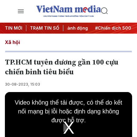
CHUYÊN TRANG THÔNG TIN ĐA PHƯƠNG TIỆN CỦA TTXVN
#Đưa Nghị quyết thành hành động
TIN MỚI
TRẠM TIN SỐ
#Chiến dịch 500 ngày đ
Xã hội
TP.HCM tuyên dương gần 100 cựu
chiến binh tiêu biểu
30-08-2023, 15:03
This
is
Video không thể tải được, có thể do kết
a
modal
nối mạng bị lỗi hoặc định dạng không
window.
được hỗ trợ.