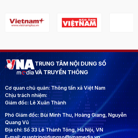
TRUNG TÂM NỘI DUNG SỐ
VÀ TRUYỀN THÔNG
Cơ quan chủ quản: Thông tấn xã Việt Nam
Chịu trách nhiệm:
Giám đốc: Lê Xuân Thành
Phó Giám đốc: Bùi Minh Thu, Hoàng Giang, Nguyễn
Quang Vũ
Địa chỉ: Số 33 Lê Thánh Tông, Hà Nội, VN
E-mail: quantrinoidungso@vnamedia.vn