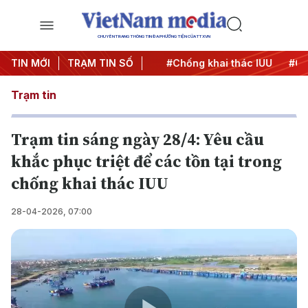
CHUYÊN TRANG THÔNG TIN ĐA PHƯƠNG TIỆN CỦA TTXVN
#Chiến dịch 500 ngày đêm
TIN MỚI
TRẠM TIN SỐ
#Chống khai thác IUU
#Căng
Trạm tin
Trạm tin sáng ngày 28/4: Yêu cầu
khắc phục triệt để các tồn tại trong
chống khai thác IUU
28-04-2026, 07:00