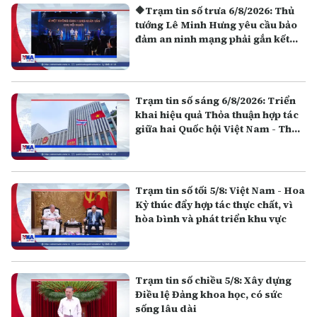
🔶Trạm tin số trưa 6/8/2026: Thủ
tướng Lê Minh Hưng yêu cầu bảo
đảm an ninh mạng phải gắn kết
giữa "bảo vệ hệ thống" và "bảo vệ
con người"
Trạm tin số sáng 6/8/2026: Triển
khai hiệu quả Thỏa thuận hợp tác
giữa hai Quốc hội Việt Nam - Thái
Lan
Trạm tin số tối 5/8: Việt Nam - Hoa
Kỳ thúc đẩy hợp tác thực chất, vì
hòa bình và phát triển khu vực
Trạm tin số chiều 5/8: Xây dựng
Điều lệ Đảng khoa học, có sức
sống lâu dài