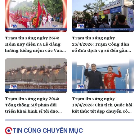
Trạm tin sáng ngày 26/4:
Trạm tin sáng ngày
Hôm nay diễn ra Lễ dâng
25/4/2026: Trạm Công dân
hương tưởng niệm các Vua
số đưa dịch vụ số đến gần
Hùng nhân Giỗ Tổ Hùng
dân
Vương 2026
Trạm tin sáng ngày 20/4:
Trạm tin sáng ngày
Tổng thống Mỹ phản đối
19/4/2026: Chủ tịch Quốc hội
triển khai binh sĩ tới đảo
kết thúc tốt đẹp chuyến công
Kharg của Iran
tác tại Thổ Nhĩ Kỳ
TIN CÙNG CHUYÊN MỤC