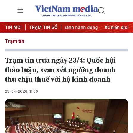
CHUYÊN TRANG THÔNG TIN ĐA PHƯƠNG TIỆN CỦA TTXVN
7
TIN MỚI
#Đưa Nghị quyết thành hành động
TRẠM TIN SỐ
#Chiến dịch 500 ngà
Trạm tin
Trạm tin trưa ngày 23/4: Quốc hội
thảo luận, xem xét ngưỡng doanh
thu chịu thuế với hộ kinh doanh
23-04-2026, 11:00