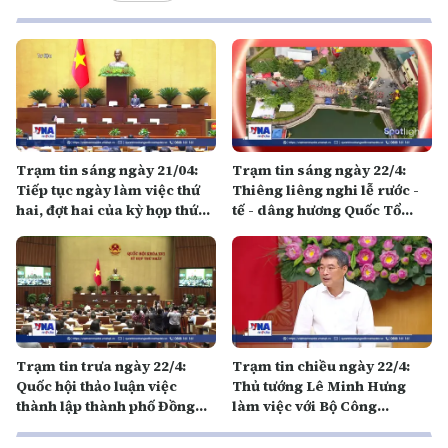
Trạm tin sáng ngày 21/04:
Trạm tin sáng ngày 22/4:
Tiếp tục ngày làm việc thứ
Thiêng liêng nghi lễ rước -
hai, đợt hai của kỳ họp thứ
tế - dâng hương Quốc Tổ
Nhất, Quốc hội khóa XVI
trong Lễ hội Bình Đà
Trạm tin trưa ngày 22/4:
Trạm tin chiều ngày 22/4:
Quốc hội thảo luận việc
Thủ tướng Lê Minh Hưng
thành lập thành phố Đồng
làm việc với Bộ Công
Nai trực thuộc Trung ương
Thương