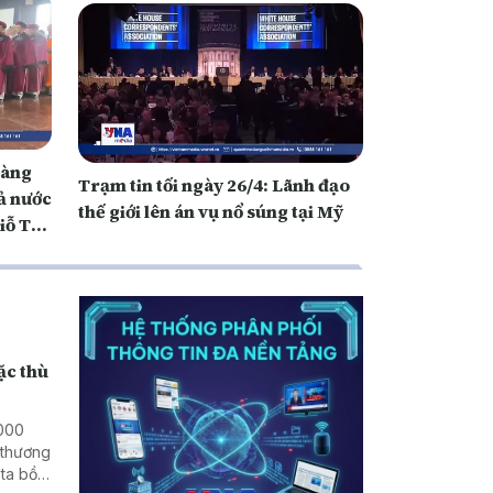
Hàng
Trạm tin tối ngày 26/4: Lãnh đạo
ả nước
thế giới lên án vụ nổ súng tại Mỹ
iỗ Tổ
ặc thù
.000
 thương
ta bồi