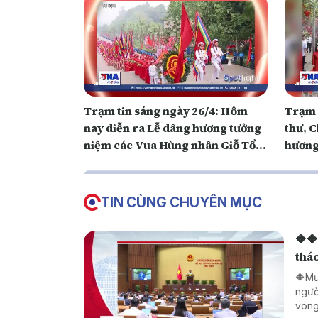
Trạm tin sáng ngày 26/4: Hôm
Trạm t
nay diễn ra Lễ dâng hương tưởng
thư, 
niệm các Vua Hùng nhân Giỗ Tổ
hương
Hùng Vương 2026
TIN CÙNG CHUYÊN MỤC
🔶🔶
tháo
🔶Mư
ngườ
vong