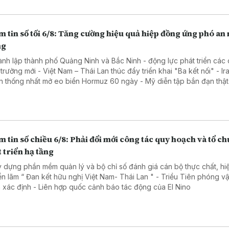
 tin số tối 6/8: Tăng cường hiệu quả hiệp đồng ứng phó an
ng
ành lập thành phố Quảng Ninh và Bắc Ninh - động lực phát triển các
 trưởng mới - Việt Nam – Thái Lan thúc đẩy triển khai "Ba kết nối" - Ir
 thống nhất mở eo biển Hormuz 60 ngày - Mỹ diễn tập bắn đạn thật 
 Quốc
 tin số chiều 6/8: Phải đổi mới công tác quy hoạch và tổ ch
 triển hạ tầng
y dựng phần mềm quản lý và bộ chỉ số đánh giá cán bộ thực chất, hi
 lãm “ Đan kết hữu nghị Việt Nam- Thái Lan " - Triều Tiên phóng vật thể
chưa xác định - Liên hợp quốc cảnh báo tác động của El Nino