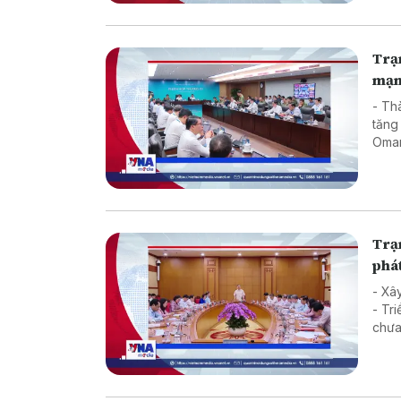
Trạm
mạ
- Th
tăng
Oman
Hàn
Trạm
phát
- Xâ
- Triển