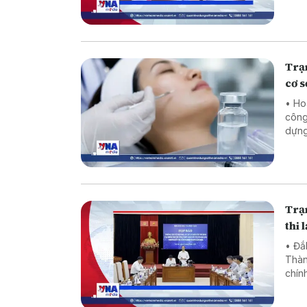
thườ
Trạm
cơ s
• Ho
công
dựng
quyề
Trạm
thi
• Đắ
Thàn
chính sách
trướ