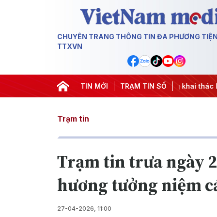
CHUYÊN TRANG THÔNG TIN ĐA PHƯƠNG TIỆ
TTXVN
#Chiến dịch 500 ngày đêm
TIN MỚI
#Chống khai thác IUU
TRẠM TIN SỐ
#Căng
Trạm tin
Trạm tin trưa ngày 2
hương tưởng niệm các
27-04-2026, 11:00