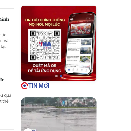
 ninh
 cực
an và
tại
ức
TIN MỚI
ệu quả