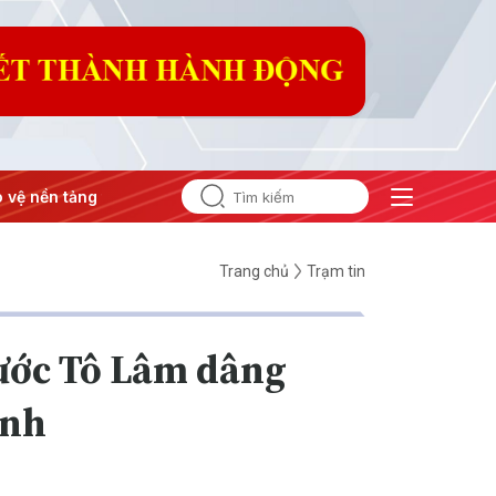
 tư tưởng của Đảng
#Hội nghị Trung ương 3
Trang chủ
Trạm tin
nước Tô Lâm dâng
inh