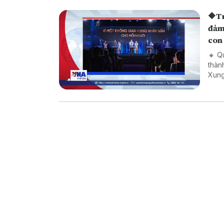
🔶Trạm ti
đảm 
con
🔸 Q
thàn
Xung
triệ