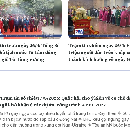
in trưa ngày 26/4: Tổng Bí
Trạm tin chiều ngày 26/4: 
Chủ tịch nước Tô Lâm dâng
triệu người dân trên khắp c
 giỗ Tổ Hùng Vương
thành kính hướng về ngày G
Hùng Vương
Trạm tin số chiều 7/8/2026: Quốc hội cho ý kiến về cơ chế đ
 gỡ khó khăn ở các dự án, công trình APEC 2027
a lớn gây ngập cục bộ nhiều tuyến phố trung tâm ở Điện Biên 🔶 50
i dân bị cắt nước do sập cầu ở Đồng Nai 🔶 LHQ kêu gọi ngừng gây
 cho dân thường trong xung đột Nga-Ukraine 🔶Tòa án Mỹ buộc Me