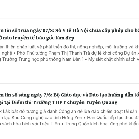
ng gần 600 triệu USD
 tin số trưa ngày 07/8: Sở Y tế Hà Nội chưa cấp phép cho b
ở nào truyền tế bào gốc làm đẹp
àn thiện pháp luật về phát triển đô thị, nông nghiệp, môi trường và 
 nghệ • Phó Thủ tướng Phạm Thị Thanh Trà dự lễ khởi công Dự án 
 Trường Trung học phổ thông Nam Đàn 1 • Mỹ siết chặt chính sách 
n công dân theo nơi sinh • Fed cảnh báo sẵn sàng tăng lãi suất
 tin số sáng ngày 7/8: Bộ Giáo dục và Đào tạo hướng dẫn t
 lại tại Điểm thi Trường THPT chuyên Tuyên Quang
k Lắk bắt đối tượng giả danh Công an để lừa đảo chiếm đoạt tài sản •
h lập Khu Công nghệ cao tỉnh Hưng Yên • Hàn Quốc tiếp tục thúc đ
 hòa bình với Triều Tiên • Trung Quốc kích hoạt ứng phó khẩn cấp
c bão Dolphin