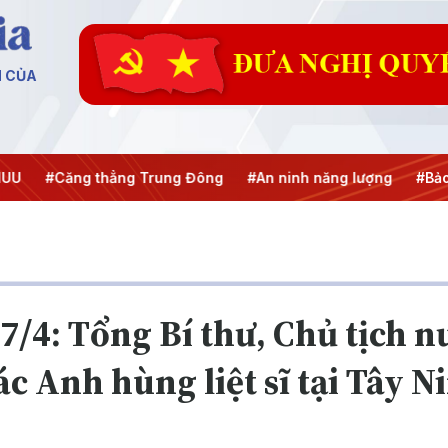
N CỦA
 thẳng Trung Đông
#An ninh năng lượng
#Bảo vệ nền tảng
7/4: Tổng Bí thư, Chủ tịch 
 Anh hùng liệt sĩ tại Tây N