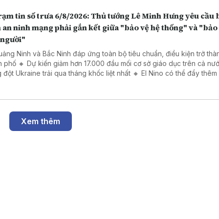
n số trưa 6/8/2026: Thủ tướng Lê Minh Hưng yêu cầu bảo
an ninh mạng phải gắn kết giữa "bảo vệ hệ thống" và "bảo
 người"
uảng Ninh và Bắc Ninh đáp ứng toàn bộ tiêu chuẩn, điều kiện trở thà
h phố 🔸 Dự kiến giảm hơn 17.000 đầu mối cơ sở giáo dục trên cả nư
 đột Ukraine trải qua tháng khốc liệt nhất 🔸 El Nino có thể đẩy thêm
u người vào cảnh thiếu lương thực cấp tính
Xem thêm