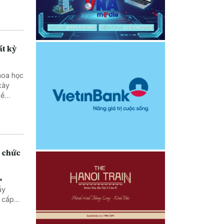
ất kỳ
khoa học
xây
về
ổ chức
ẩy