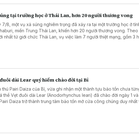
úng tại trường học ở Thái Lan, hơn 20 người thương vong
 7/8, một vụ xả súng nghiêm trọng đã xảy ra tại một trường học ở tỉn
haburi, miền Trung Thái Lan, khiến hơn 20 người thương vong. Theo
mới nhất từ giới chức Thái Lan, vụ việc làm 7 người thiệt mạng, gồm 3 
, 3 giáo viên và nghi phạm, cùng 15 người bị thương, trong đó có 2 t
nguy kịch.
đuôi dài Lear quý hiếm chào đời tại Bỉ
 thú Pairi Daiza của Bỉ, vừa ghi nhận một thành tựu bảo tồn chưa từn
cá thể Vẹt đuôi dài Lear (Anodorhynchus leari) đã chào đời ngày 1 và 
Pairi Daiza trở thành trung tâm bảo tồn mở cửa công chúng duy nhất 
giới nhân giống thành công cả ba loài vẹt đuôi dài xanh còn tồn tại trê