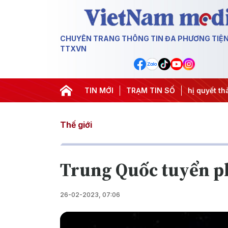
CHUYÊN TRANG THÔNG TIN ĐA PHƯƠNG TIỆ
TTXVN
ng 3
#APEC 2027
#Đưa Nghị quyết thành hành động
TIN MỚI
TRẠM TIN SỐ
#C
Thế giới
Trung Quốc tuyển ph
26-02-2023, 07:06