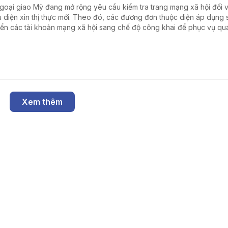
goại giao Mỹ đang mở rộng yêu cầu kiểm tra trang mạng xã hội đối v
u diện xin thị thực mới. Theo đó, các đương đơn thuộc diện áp dụng 
ển các tài khoản mạng xã hội sang chế độ công khai để phục vụ quá
duyệt hồ sơ. Động thái trên nối tiếp chính sách được Bộ Ngoại giao tri
háng 6 năm 2026.
Xem thêm