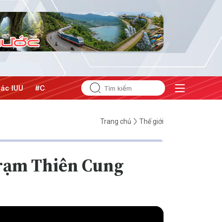
ng Trung Đông
#An ninh năng lượng
#Bảo vệ nền tảng tư 
Trang chủ
Thế giới
trạm Thiên Cung