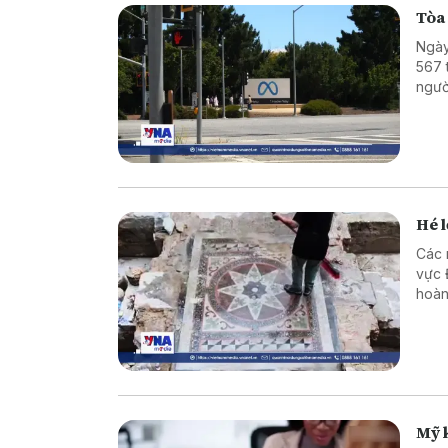
Tòa
Ngày
567 
ngườ
về n
Hé l
Các 
vực Đ
hoàn
cùng
tôn 
Mỹ k