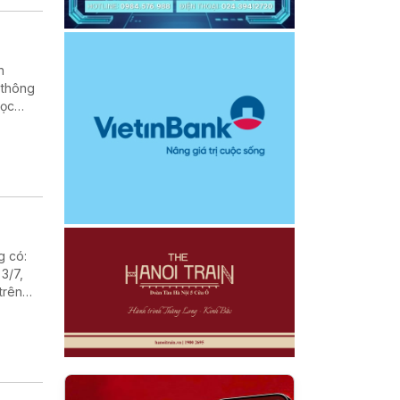
h
 thông
học
rường
g có:
3/7,
trên
n Trái