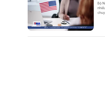
Bộ N
nhiề
chuy
xét 
từ t