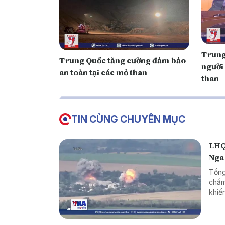
Trung
Trung Quốc tăng cường đảm bảo
người
an toàn tại các mỏ than
than
TIN CÙNG CHUYÊN MỤC
LHQ
Nga
Tổng
chấm
khiế