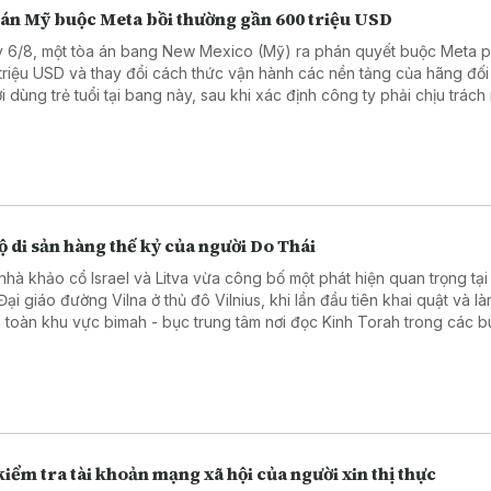
 án Mỹ buộc Meta bồi thường gần 600 triệu USD
 6/8, một tòa án bang New Mexico (Mỹ) ra phán quyết buộc Meta ph
triệu USD và thay đổi cách thức vận hành các nền tảng của hãng đối
i dùng trẻ tuổi tại bang này, sau khi xác định công ty phải chịu trách
hững tổn hại đối với sức khỏe tâm thần của trẻ em.
ộ di sản hàng thế kỷ của người Do Thái
nhà khảo cổ Israel và Litva vừa công bố một phát hiện quan trọng tại
ại giáo đường Vilna ở thủ đô Vilnius, khi lần đầu tiên khai quật và là
 toàn khu vực bimah - bục trung tâm nơi đọc Kinh Torah trong các bu
 nhiều nhiều hạng mục kiến trúc và hiện vật quý, góp phần tái hiện đ
giáo, văn hóa của cộng đồng Do Thái từng phát triển rực rỡ tại Litva.
iểm tra tài khoản mạng xã hội của người xin thị thực