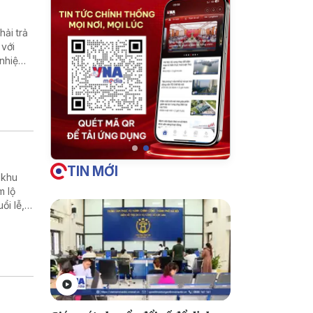
ải trả
 với
 nhiệm
TIN MỚI
 khu
m lộ
ổi lễ,
ời sống