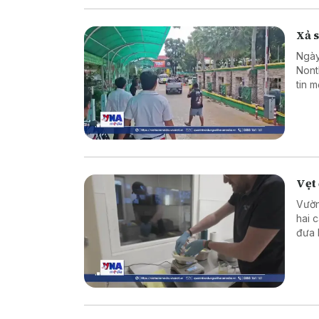
Xả s
Ngày
Nont
tin 
sinh
hợp 
Vẹt 
Vườn
hai 
đưa 
thế 
Đất.