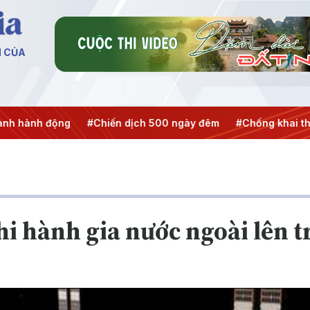
N CỦA
hiến dịch 500 ngày đêm
#Chống khai thác IUU
#Căng thẳ
i hành gia nước ngoài lên 