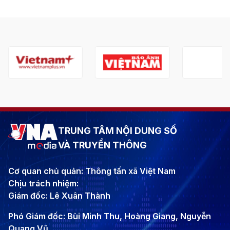
TRUNG TÂM NỘI DUNG SỐ
VÀ TRUYỀN THÔNG
Cơ quan chủ quản: Thông tấn xã Việt Nam
Chịu trách nhiệm:
Giám đốc: Lê Xuân Thành
Phó Giám đốc: Bùi Minh Thu, Hoàng Giang, Nguyễn
Quang Vũ