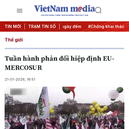
CHUYÊN TRANG THÔNG TIN ĐA PHƯƠNG TIỆN CỦA TTXVN
 động
TIN MỚI
#Chiến dịch 500 ngày đêm
TRẠM TIN SỐ
#Chống khai thác IUU
Thế giới
Tuần hành phản đối hiệp định EU-
MERCOSUR
21-01-2026, 19:51