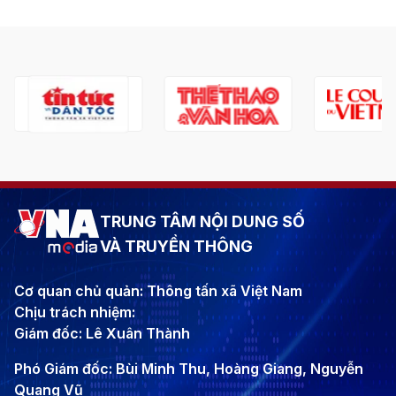
TRUNG TÂM NỘI DUNG SỐ
VÀ TRUYỀN THÔNG
Cơ quan chủ quản: Thông tấn xã Việt Nam
Chịu trách nhiệm:
Giám đốc: Lê Xuân Thành
Phó Giám đốc: Bùi Minh Thu, Hoàng Giang, Nguyễn
Quang Vũ