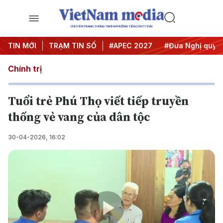
CHUYÊN TRANG THÔNG TIN ĐA PHƯƠNG TIỆN CỦA TTXVN
TIN MỚI
#Hội nghị Trung ương 3
TRẠM TIN SỐ
#APEC 2027
#Đưa Nghị quyết 
Chính trị
Tuổi trẻ Phú Thọ viết tiếp truyền
thống vẻ vang của dân tộc
30-04-2026, 16:02