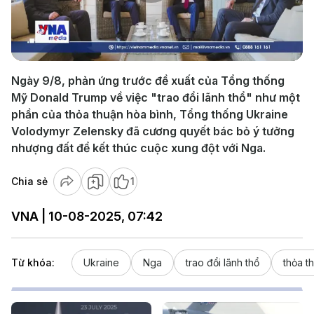
Play
Video
Ngày 9/8, phản ứng trước đề xuất của Tổng thống
Mỹ Donald Trump về việc "trao đổi lãnh thổ" như một
phần của thỏa thuận hòa bình, Tổng thống Ukraine
Volodymyr Zelensky đã cương quyết bác bỏ ý tưởng
nhượng đất để kết thúc cuộc xung đột với Nga.
Chia sẻ
1
VNA | 10-08-2025, 07:42
Từ khóa:
Ukraine
Nga
trao đổi lãnh thổ
thỏa t