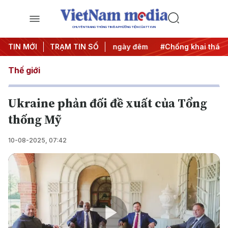
CHUYÊN TRANG THÔNG TIN ĐA PHƯƠNG TIỆN CỦA TTXVN
 động
TIN MỚI
#Chiến dịch 500 ngày đêm
TRẠM TIN SỐ
#Chống khai thác IUU
Thế giới
Ukraine phản đối đề xuất của Tổng
thống Mỹ
10-08-2025, 07:42