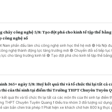
 chảy công nghệ 5/8: Tạo đột phá cho kinh tế tập thể bằng 
p công nghệ số
ệt Nam phấn đấu làm chủ công nghệ sinh học thế hệ mới 🔴 Hà Nội đ
công nghệ thành động lực tăng trưởng mới 🔴 Chuyển đổi số tiếp tục 
o tăng trưởng kinh tế 🔴 Tạo đột phá cho kinh tế tập thể bằng giải
 công nghệ số 🔴 Đẩy mạnh chuyển đổi số trong thủ tục hành chính 
 Đồng Nai
inh 365+ ngày 5/8: Huỷ kết quả thi và tổ chức thi lại tất cả c
 thi của thí sinh tại điểm thi Trường THPT Chuyên Tuyên 
 kết quả thi và tổ chức thi lại tất cả các môn thi của thí sinh tại điểm t
PT Chuyên Tuyên Quang ❗ Điều tra nhóm 3 đối tượng sử dụng súng
ắn chim trái phép ❗ Phát hiện xe khách chở hơn 800 kg thực phẩm