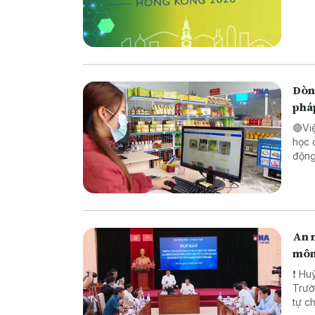
Dòng
phá
🔴Vi
học 
động lực ch
pháp
biên
An n
môn
❗ Huỷ
Trường TH
tự chế săn b