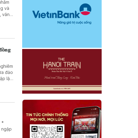
ng và
, văn
g, pháp
tạo và
nhân
 đồng
 nghiêm
lừa đảo
 *
g ngập