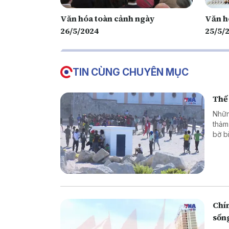
Văn hóa toàn cảnh ngày
Văn h
26/5/2024
25/5/
TIN CÙNG CHUYÊN MỤC
Thế 
Nhữn
thảm
bờ b
hoặc
là g
thân
phón
Chín
sốn