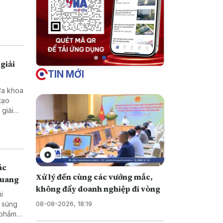
giải
TIN MỚI
ưa khoa
tạo
ở vùng
ác
Xử lý đến cùng các vướng mắc,
Quang
không đẩy doanh nghiệp đi vòng
hi
08-08-2026, 18:19