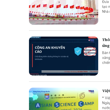
Đưa các
tạo 
Nhà 
minh
luật
chuy
dân 
Thôn
ứng
Bản 
xăng
chiếm đoạt tài sản * 
* Lừ
Việ
* Vi
Ngày
nước