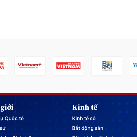
giới
Kinh tế
sự Quốc tế
Kinh tế số
sự
Bất động sản