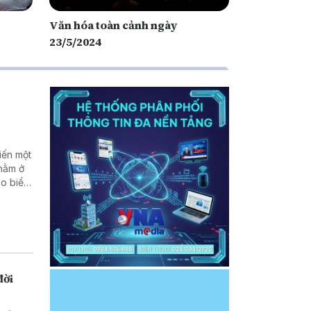
Văn hóa toàn cảnh ngày
23/5/2024
iến một
 nằm ở
eo biển
Hậu quả
nh về
ới các
đời