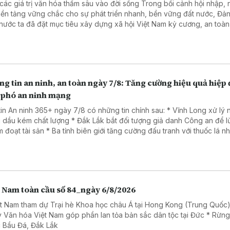
 giá trị văn hóa thấm sâu vào đời sống Trong bối cảnh hội nhập, nhằm
nền tảng vững chắc cho sự phát triển nhanh, bền vững đất nước, Đả
nước ta đã đặt mục tiêu xây dựng xã hội Việt Nam kỷ cương, an toàn
, hài hòa, phát triển, lấy người dân làm trung tâm, văn hóa là nền tản
 là trụ cột, kỷ cương là sức mạnh, khoa học, công nghệ, đổi mới sáng 
ển đổi số là động lực, niềm tin xã hội là thước đo và hạnh phúc của 
là mục tiêu cao nhất.
g tin an ninh, an toàn ngày 7/8: Tăng cường hiệu quả hiệp
 phó an ninh mạng
tin An ninh 365+ ngày 7/8 có những tin chính sau: * Vĩnh Long xử lý
 dầu kém chất lượng * Đắk Lắk bắt đối tượng giả danh Công an để 
Ba tỉnh biên giới tăng cường đấu tranh với thuốc lá nhập lậu
a đảo dưới chiêu đăng ký giải chạy cho trẻ em.
t Nam toàn cầu số 84_ngày 6/8/2026
ệt Nam tham dự Trại hè Khoa học châu Á tại Hong Kong (Trung Quốc)
 Văn hóa Việt Nam góp phần lan tỏa bản sắc dân tộc tại Đức * Rừn
 Bầu Đá, Đắk Lắk