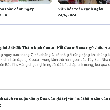
óa toàn cảnh ngày
Văn hóa toàn cảnh ngày
2024
24/5/2024
giới 360 độ: Thảm kịch Ceuta - Nỗi đau nơi cửa ngõ châu Âu
g ngày cuối tháng 7, đầu tháng 8, cả thế giới rúng động khi chứng k
 kịch nhân đạo tại Ceuta - vùng lãnh thổ hải ngoại của Tây Ban Nha
iển Bắc Phi. Hàng chục nghìn người đã bất chấp tính mạng, bơi qua 
 trèo qua những hàng rào dây thép gai để tìm đường vào châu Âu. 
ần 100 người đã thiệt mạng và mất tích, để lại một bức tranh đầy ám ả
 phận của những người nhập cư bất hợp pháp. Chương trình kết nối v
g viên TTTXVN tại châu Âu để tìm hiểu rõ hơn về thảm kịch này.
h sách và cuộc sống: Đưa các giá trị văn hoá thấm sâu vào 
g