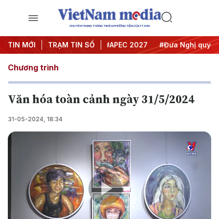
CHUYÊN TRANG THÔNG TIN ĐA PHƯƠNG TIỆN CỦA TTXVN
#Hội nghị Trung ương 3
TIN MỚI
TRẠM TIN SỐ
#APEC 2027
#Đưa Nghị quyết th
Chương trình
Văn hóa toàn cảnh ngày 31/5/2024
31-05-2024, 18:34
Play