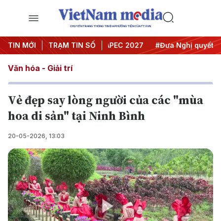
CHUYÊN TRANG THÔNG TIN ĐA PHƯƠNG TIỆN CỦA TTXVN
ội nghị Trung ương 3
TIN MỚI
TRẠM TIN SỐ
#APEC 2027
#Đưa Nghị quyết thành
Văn hóa - Giải trí
Vẻ đẹp say lòng người của các "mùa
hoa di sản" tại Ninh Bình
20-05-2026, 13:03