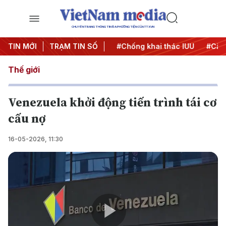
CHUYÊN TRANG THÔNG TIN ĐA PHƯƠNG TIỆN CỦA TTXVN
#Chiến dịch 500 ngày đêm
TIN MỚI
TRẠM TIN SỐ
#Chống khai thác IUU
#Căng
Thế giới
Venezuela khởi động tiến trình tái cơ
cấu nợ
16-05-2026, 11:30