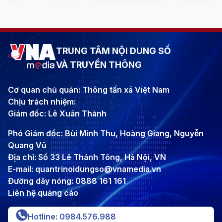
TRUNG TÂM NỘI DUNG SỐ
VÀ TRUYỀN THÔNG
Cơ quan chủ quản: Thông tấn xã Việt Nam
Chịu trách nhiệm:
Giám đốc: Lê Xuân Thành
Phó Giám đốc: Bùi Minh Thu, Hoàng Giang, Nguyễn
Quang Vũ
Địa chỉ: Số 33 Lê Thánh Tông, Hà Nội, VN
E-mail: quantrinoidungso@vnamedia.vn
Đường dây nóng: 0888 161 161
Liên hệ quảng cáo
Hotline: 0984.576.988