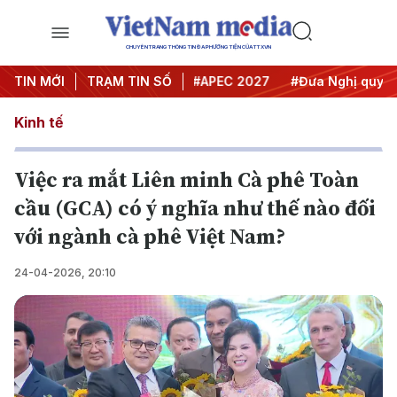
CHUYÊN TRANG THÔNG TIN ĐA PHƯƠNG TIỆN CỦA TTXVN
#Hội nghị Trung ương 3
TIN MỚI
TRẠM TIN SỐ
#APEC 2027
#Đưa Nghị quyết th
Kinh tế
Việc ra mắt Liên minh Cà phê Toàn
cầu (GCA) có ý nghĩa như thế nào đối
với ngành cà phê Việt Nam?
24-04-2026, 20:10