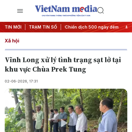
CHUYÊN TRANG THÔNG TIN ĐA PHƯƠNG TIỆN CỦA TTXVN
yết thành hành động
TIN MỚI
TRẠM TIN SỐ
#Chiến dịch 500 ngày đêm
#Chống k
Xã hội
Vĩnh Long xử lý tình trạng sạt lở tại
khu vực Chùa Prek Tung
02-06-2026, 17:31