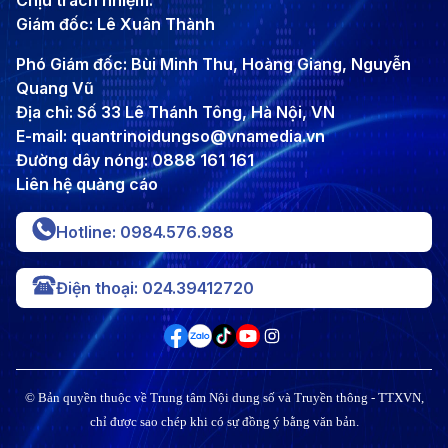
Chịu trách nhiệm:
Giám đốc: Lê Xuân Thành
Phó Giám đốc: Bùi Minh Thu, Hoàng Giang, Nguyễn
Quang Vũ
Địa chỉ: Số 33 Lê Thánh Tông, Hà Nội, VN
E-mail: quantrinoidungso@vnamedia.vn
Đường dây nóng: 0888 161 161
Liên hệ quảng cáo
Hotline: 0984.576.988
Điện thoại: 024.39412720
© Bản quyền thuộc về Trung tâm Nội dung số và Truyền thông - TTXVN,
chỉ được sao chép khi có sự đồng ý bằng văn bản.