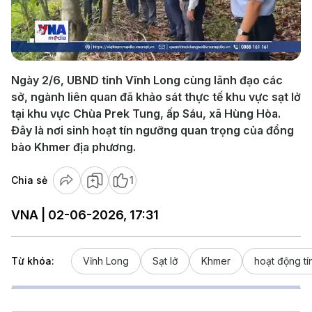
Play
Video
Ngày 2/6, UBND tỉnh Vĩnh Long cùng lãnh đạo các
sở, ngành liên quan đã khảo sát thực tế khu vực sạt lở
tại khu vực Chùa Prek Tung, ấp Sáu, xã Hùng Hòa.
Đây là nơi sinh hoạt tín ngưỡng quan trọng của đồng
bào Khmer địa phương.
Chia sẻ
1
VNA | 02-06-2026, 17:31
Từ khóa:
Vĩnh Long
Sạt lở
Khmer
hoạt động t