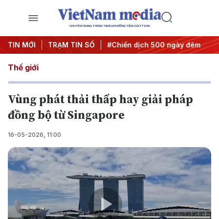
CHUYÊN TRANG THÔNG TIN ĐA PHƯƠNG TIỆN CỦA TTXVN
ị quyết thành hành động
TIN MỚI
TRẠM TIN SỐ
#Chiến dịch 500 ngày đêm
#Chố
Thế giới
Vùng phát thải thấp hay giải pháp
đồng bộ từ Singapore
16-05-2026, 11:00