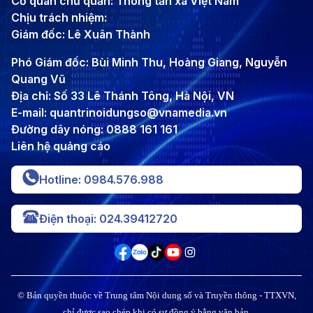
Cơ quan chủ quản: Thông tấn xã Việt Nam
Chịu trách nhiệm:
Giám đốc: Lê Xuân Thành
Phó Giám đốc: Bùi Minh Thu, Hoàng Giang, Nguyễn
Quang Vũ
Địa chỉ: Số 33 Lê Thánh Tông, Hà Nội, VN
E-mail: quantrinoidungso@vnamedia.vn
Đường dây nóng: 0888 161 161
Liên hệ quảng cáo
Hotline: 0984.576.988
Điện thoại: 024.39412720
© Bản quyền thuộc về Trung tâm Nội dung số và Truyền thông - TTXVN,
chỉ được sao chép khi có sự đồng ý bằng văn bản.