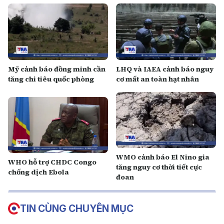
Mỹ cảnh báo đồng minh cần
LHQ và IAEA cảnh báo nguy
tăng chi tiêu quốc phòng
cơ mất an toàn hạt nhân
WMO cảnh báo El Nino gia
WHO hỗ trợ CHDC Congo
tăng nguy cơ thời tiết cực
chống dịch Ebola
đoan
TIN CÙNG CHUYÊN MỤC