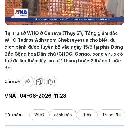
Play
Video
Tại trụ sở WHO ở Geneva (Thụy Sĩ), Tổng giám đốc
WHO Tedros Adhanom Ghebreyesus cho biết, dù
dịch bệnh được tuyên bố vào ngày 15/5 tại phía Đông
Bắc Cộng hòa Dân chủ (CHDC) Congo, song virus có
thể đã âm thầm lây lan từ 1 tháng hoặc 2 tháng trước
đó.
Chia sẻ
1
VNA | 04-06-2026, 11:23
Từ khóa:
WHO
cảnh báo
Ebola
Trung Phi