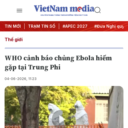
CHUYÊN TRANG THÔNG TIN ĐA PHƯƠNG TIỆN CỦA TTXVN
TIN MỚI
#Hội nghị Trung ương 3
TRẠM TIN SỐ
#APEC 2027
#Đưa Nghị quyết 
Thế giới
WHO cảnh báo chủng Ebola hiếm
gặp tại Trung Phi
04-06-2026, 11:23