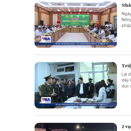
Nhân
Ngày
Nông
pháp
giàu
Lâm”
Triệ
Lợi 
dây 
dục 
tỷ đ
2 vụ