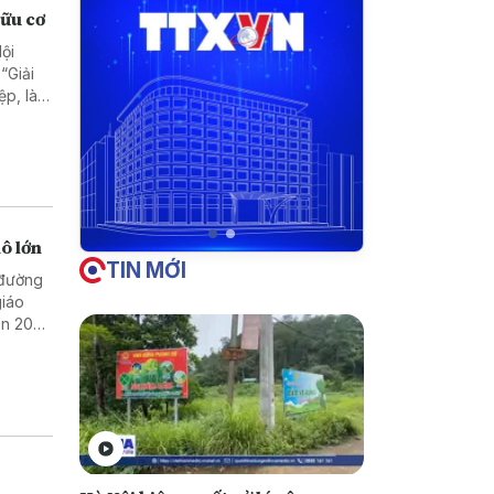
hữu cơ
ội
“Giải
ệp, làm
 Quế
ô lớn
TIN MỚI
 đường
giáo
gần 200