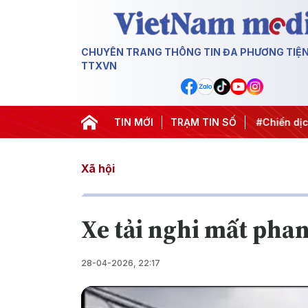
CHUYÊN TRANG THÔNG TIN ĐA PHƯƠNG TIỆ
TTXVN
 2027
#Đưa Nghị quyết thành hành động
TIN MỚI
TRẠM TIN SỐ
#Chiến dịch 50
Xã hội
Xe tải nghi mất pha
28-04-2026, 22:17