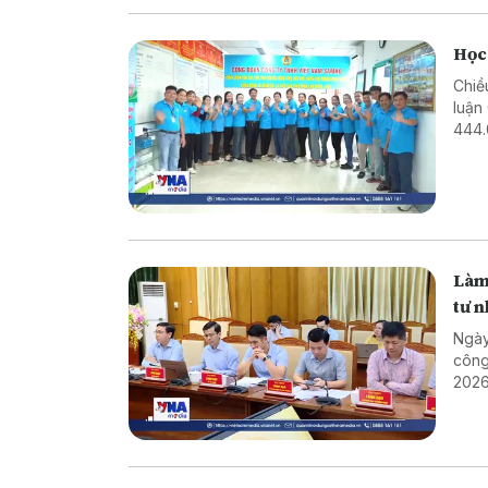
Học
Chiề
luận
444.
Dịp 
Làm 
tư 
Ngày
công
2026
năm 
sách
cả n