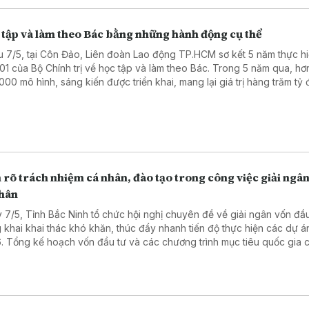
 tập và làm theo Bác bằng những hành động cụ thể
u 7/5, tại Côn Đảo, Liên đoàn Lao động TP.HCM sơ kết 5 năm thực hi
 01 của Bộ Chính trị về học tập và làm theo Bác. Trong 5 năm qua, hơ
000 mô hình, sáng kiến được triển khai, mang lại giá trị hàng trăm tỷ 
này, 40 tập thể và 109 cá nhân tiêu biểu được tuyên dương.
rõ trách nhiệm cá nhân, đào tạo trong công việc giải ngâ
nhân
 7/5, Tỉnh Bắc Ninh tổ chức hội nghị chuyên đề về giải ngân vốn đầu
 khai khai thác khó khăn, thúc đẩy nhanh tiến độ thực hiện các dự 
. Tổng kế hoạch vốn đầu tư và các chương trình mục tiêu quốc gia c
nay hơn 17.367 tỷ đồng. Tuy nhiên, đến hết tháng 4, toàn tỉnh mới giả
 đạt gần 1.513 tỷ đồng, đạt 9,11% kế hoạch, thấp hơn mức bình quân
ước.