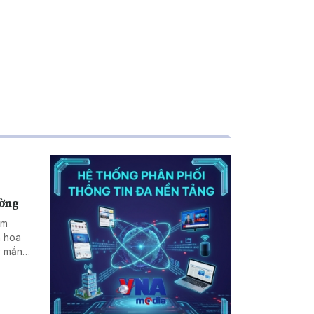
ường
ăm
n hoa
y mắn