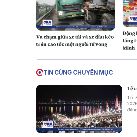
Động 
Va chạm giữa xe tải và xe đầu kéo
tăng t
trên cao tốc một người tử vong
Minh
TIN CÙNG CHUYÊN MỤC
Lễ 
Tối 
2026
đăng
mà c