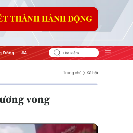
ng
#An ninh năng lượng
#Bảo vệ nền tảng tư tưởng của Đả
Trang chủ
Xã hội
thương vong