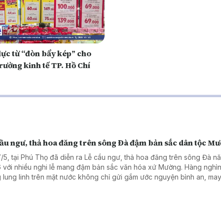
lực từ “đòn bẩy kép” cho
rưởng kinh tế TP. Hồ Chí
cầu ngư, thả hoa đăng trên sông Đà đậm bản sắc dân tộc M
7/5, tại Phú Thọ đã diễn ra Lễ cầu ngư, thả hoa đăng trên sông Đà n
 với nhiều nghi lễ mang đậm bản sắc văn hóa xứ Mường. Hàng nghì
 lung linh trên mặt nước không chỉ gửi gắm ước nguyện bình an, ma
òn góp phần quảng bá văn hóa, du lịch vùng Tây Bắc tới du khách.