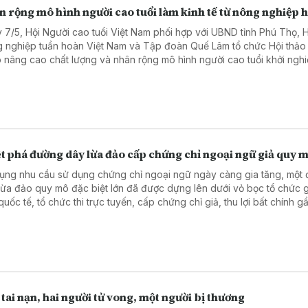
 rộng mô hình người cao tuổi làm kinh tế từ nông nghiệp 
 7/5, Hội Người cao tuổi Việt Nam phối hợp với UBND tỉnh Phú Thọ, H
 nghiệp tuần hoàn Việt Nam và Tập đoàn Quế Lâm tổ chức Hội thảo 
 nâng cao chất lượng và nhân rộng mô hình người cao tuổi khởi nghi
 từ sản xuất nông nghiệp hữu cơ tuần hoàn liên kết theo chuỗi giá trị
.
t phá đường dây lừa đảo cấp chứng chỉ ngoại ngữ giả quy m
dụng nhu cầu sử dụng chứng chỉ ngoại ngữ ngày càng gia tăng, một
lừa đảo quy mô đặc biệt lớn đã được dựng lên dưới vỏ bọc tổ chức 
quốc tế, tổ chức thi trực tuyến, cấp chứng chỉ giả, thu lợi bất chính 
ồng vừa bị Công an tỉnh Phú Thọ triệt phá.
 tai nạn, hai người tử vong, một người bị thương