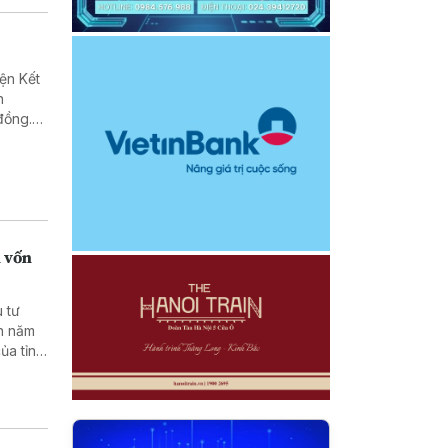
ện Kết
n
đồng.
n vốn
 tư
án năm
ủa tỉnh
i ngân
 chung