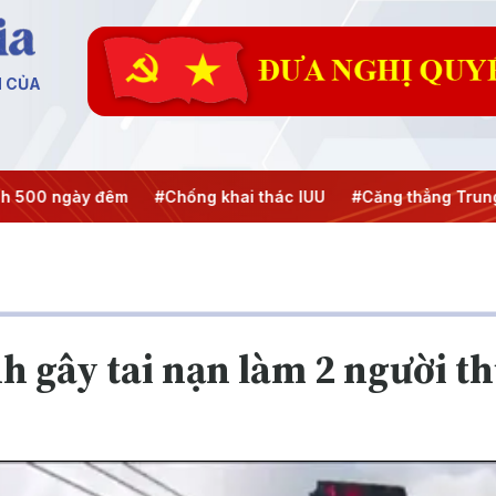
N CỦA
0 ngày đêm
#Chống khai thác IUU
#Căng thẳng Trung Đô
nh gây tai nạn làm 2 người 