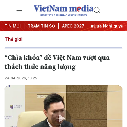
CHUYÊN TRANG THÔNG TIN ĐA PHƯƠNG TIỆN CỦA TTXVN
Hội nghị Trung ương 3
TIN MỚI
TRẠM TIN SỐ
#APEC 2027
#Đưa Nghị quyết thàn
Thế giới
“Chìa khóa” đề Việt Nam vượt qua
thách thức năng lượng
24-04-2026, 10:25