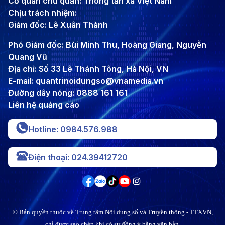
Cơ quan chủ quản: Thông tấn xã Việt Nam
Chịu trách nhiệm:
Giám đốc: Lê Xuân Thành
Phó Giám đốc: Bùi Minh Thu, Hoàng Giang, Nguyễn
Quang Vũ
Địa chỉ: Số 33 Lê Thánh Tông, Hà Nội, VN
E-mail: quantrinoidungso@vnamedia.vn
Đường dây nóng: 0888 161 161
Liên hệ quảng cáo
Hotline: 0984.576.988
Điện thoại: 024.39412720
© Bản quyền thuộc về Trung tâm Nội dung số và Truyền thông - TTXVN,
chỉ được sao chép khi có sự đồng ý bằng văn bản.