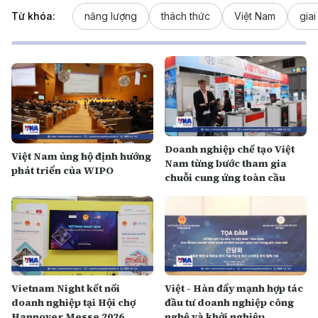
Từ khóa:
năng lượng
thách thức
Việt Nam
gia
Doanh nghiệp chế tạo Việt
Việt Nam ủng hộ định hướng
Nam từng bước tham gia
phát triển của WIPO
chuỗi cung ứng toàn cầu
Vietnam Night kết nối
Việt - Hàn đẩy mạnh hợp tác
doanh nghiệp tại Hội chợ
đầu tư doanh nghiệp công
Hannover Messe 2026
nghệ và khởi nghiệp