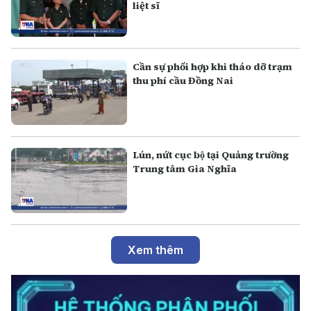
liệt sĩ
Cần sự phối hợp khi tháo dỡ trạm
thu phí cầu Đồng Nai
Lún, nứt cục bộ tại Quảng trường
Trung tâm Gia Nghĩa
Xem thêm