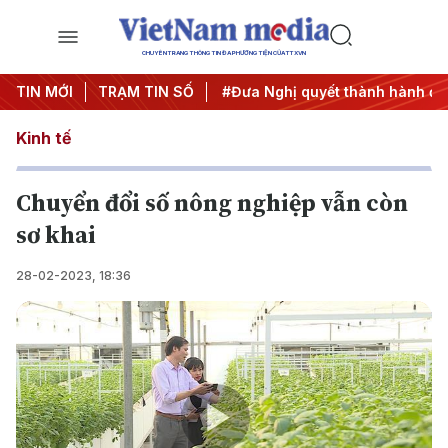
CHUYÊN TRANG THÔNG TIN ĐA PHƯƠNG TIỆN CỦA TTXVN
Trung ương 3
TIN MỚI
TRẠM TIN SỐ
#APEC 2027
#Đưa Nghị quyết thành hành độ
Kinh tế
Chuyển đổi số nông nghiệp vẫn còn
sơ khai
28-02-2023, 18:36