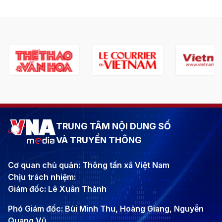
TRUNG TÂM NỘI DUNG SỐ
VÀ TRUYỀN THÔNG
Cơ quan chủ quản: Thông tấn xã Việt Nam
Chịu trách nhiệm:
Giám đốc: Lê Xuân Thành
Phó Giám đốc: Bùi Minh Thu, Hoàng Giang, Nguyễn
Quang Vũ