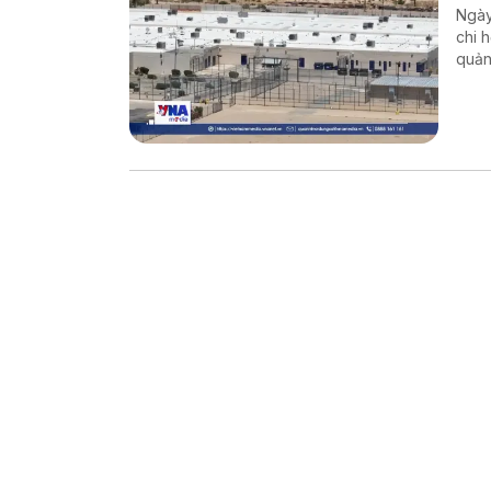
Ngày
chi 
quản
chín
và H
cư b