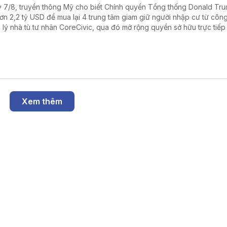
 7/8, truyền thông Mỹ cho biết Chính quyền Tổng thống Donald Tr
hơn 2,2 tỷ USD để mua lại 4 trung tâm giam giữ người nhập cư từ công
 lý nhà tù tư nhân CoreCivic, qua đó mở rộng quyền sở hữu trực tiếp
h phủ liên bang đối với hệ thống cơ sở giam giữ của Cơ quan Thực thi 
ải quan Mỹ (ICE) trong bối cảnh đẩy mạnh chiến dịch trục xuất ngườ
ất hợp pháp.
Xem thêm