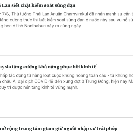
 Lan siết chặt kiểm soát súng đạn
 7/8, Thủ tướng Thái Lan Anutin Charnvirakul đã nhấn mạnh sự cần t
 tăng cường thực thi luật kiểm soát súng đạn ở nước này sau vụ nổ sú
ng học ở tỉnh Nonthaburi xảy ra cùng ngày.
ysia tăng cường khả năng phục hồi kinh tế
chấp tác động từ hàng loạt cuộc khủng hoảng toàn cầu - từ khủng ho
h châu Á, đại dịch COVID-19 đến xung đột ở Trung Đông, hiện nay M
duy trì được nền tảng kinh tế vững mạnh.
mở rộng trung tâm giam giữ người nhập cư trái phép