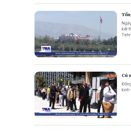
Tổng
Ngày
kết 
Tehr
Cú 
Đồng
kinh