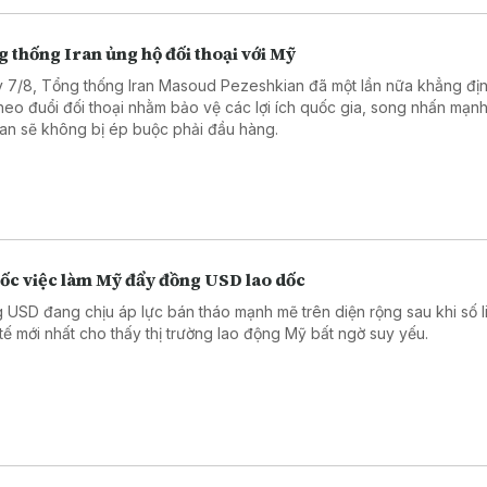
 thống Iran ủng hộ đối thoại với Mỹ
 7/8, Tổng thống Iran Masoud Pezeshkian đã một lần nữa khẳng đị
theo đuổi đối thoại nhằm bảo vệ các lợi ích quốc gia, song nhấn mạn
an sẽ không bị ép buộc phải đầu hàng.
sốc việc làm Mỹ đẩy đồng USD lao dốc
 USD đang chịu áp lực bán tháo mạnh mẽ trên diện rộng sau khi số l
 tế mới nhất cho thấy thị trường lao động Mỹ bất ngờ suy yếu.