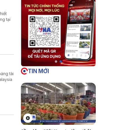
hiết
ng tại
TIN MỚI
ảng tài
alaysia