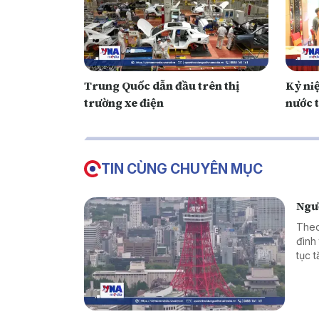
Trung Quốc dẫn đầu trên thị
Kỷ ni
trường xe điện
nước 
TIN CÙNG CHUYÊN MỤC
Ngườ
Theo
đình 
tục 