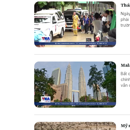
Thái
Ngày
phải
trườ
Mala
Bất 
chín
vẫn 
Mỹ 