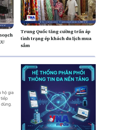
Trung Quốc tăng cường trấn áp
 hoạch
tình trạng ép khách du lịch mua
 EU
sắm
 hộ gia
 tiếp
u dùng.