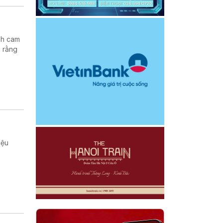
nh cam
h rằng
iệu