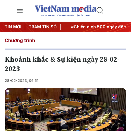
CHUYÊN TRANG THÔNG TIN ĐA PHƯƠNG TIỆN CỦA TTXVN
 Nghị quyết thành hành động
TIN MỚI
TRẠM TIN SỐ
#Chiến dịch 500 ngày đêm
Chương trình
Khoảnh khắc & Sự kiện ngày 28-02-
2023
28-02-2023, 06:51