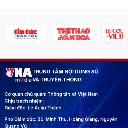
TRUNG TÂM NỘI DUNG SỐ
VÀ TRUYỀN THÔNG
Cơ quan chủ quản: Thông tấn xã Việt Nam
Chịu trách nhiệm:
Giám đốc: Lê Xuân Thành
Phó Giám đốc: Bùi Minh Thu, Hoàng Giang, Nguyễn
Quang Vũ