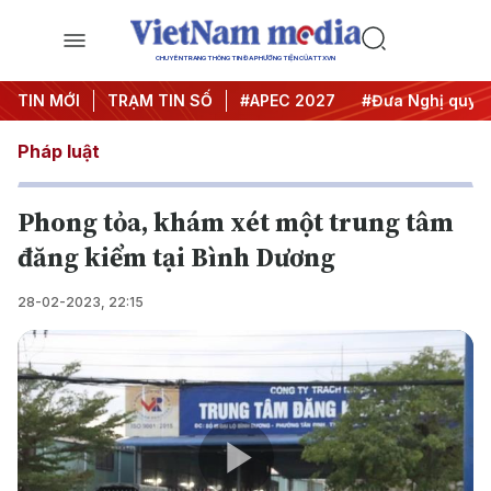
CHUYÊN TRANG THÔNG TIN ĐA PHƯƠNG TIỆN CỦA TTXVN
#Hội nghị Trung ương 3
TIN MỚI
TRẠM TIN SỐ
#APEC 2027
#Đưa Nghị quyết t
Pháp luật
Phong tỏa, khám xét một trung tâm
đăng kiểm tại Bình Dương
28-02-2023, 22:15