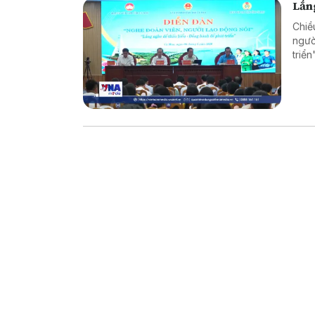
Lắng
Chiề
ngườ
triể
và t
trực 