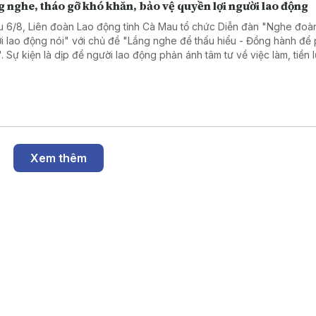
 nghe, tháo gỡ khó khăn, bảo vệ quyền lợi người lao động
u 6/8, Liên đoàn Lao động tỉnh Cà Mau tổ chức Diễn đàn "Nghe đoàn
i lao động nói" với chủ đề "Lắng nghe để thấu hiểu - Đồng hành để 
n". Sự kiện là dịp để người lao động phản ánh tâm tư về việc làm, tiền
ình trạng nợ đọng bảo hiểm xã hội, qua đó lãnh đạo tỉnh và các sở n
tiếp đối thoại, tháo gỡ khó khăn.
Xem thêm