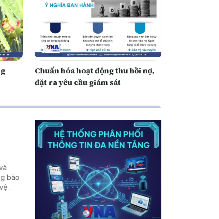
ng
Chuẩn hóa hoạt động thu hồi nợ,
đặt ra yêu cầu giám sát
 và
ng bào
 vệ