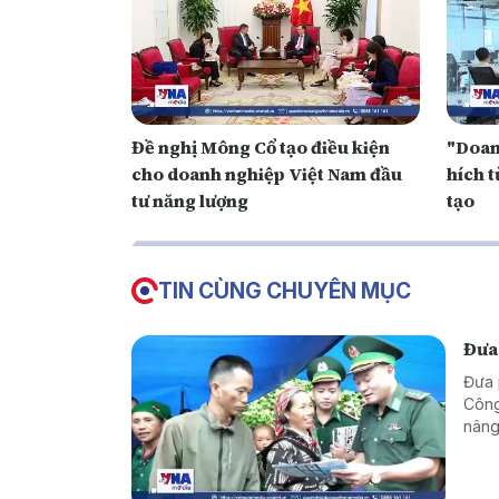
Đề nghị Mông Cổ tạo điều kiện
"Doan
cho doanh nghiệp Việt Nam đầu
hích t
tư năng lượng
tạo
TIN CÙNG CHUYÊN MỤC
Đưa
Đưa 
Công
nâng
vững