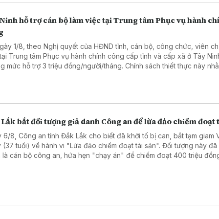
Ninh hỗ trợ cán bộ làm việc tại Trung tâm Phục vụ hành ch
g
gày 1/8, theo Nghị quyết của HĐND tỉnh, cán bộ, công chức, viên c
 tại Trung tâm Phục vụ hành chính công cấp tỉnh và cấp xã ở Tây Ni
g mức hỗ trợ 3 triệu đồng/người/tháng. Chính sách thiết thực này nh
 viên đội ngũ nhân sự, nâng cao chất lượng phục vụ người dân và 
ệp.
Lắk bắt đối tượng giả danh Công an để lừa đảo chiếm đoạt t
 6/8, Công an tỉnh Đắk Lắk cho biết đã khởi tố bị can, bắt tạm giam 
 (37 tuổi) về hành vi "Lừa đảo chiếm đoạt tài sản". Đối tượng này đ
 là cán bộ công an, hứa hẹn "chạy án" để chiếm đoạt 400 triệu đồng
ra Hà Nội trước khi bị trinh sát bắt giữ.