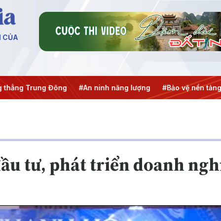
N CỦA
ng Trung Đông
#An ninh năng lượng
#Bảo vệ nền tảng tư 
ầu tư, phát triển doanh ngh