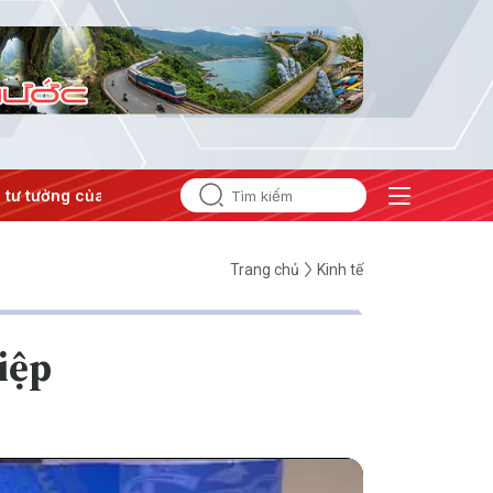
tưởng của Đảng
#Hội nghị Trung ương 3
Trang chủ
Kinh tế
iệp