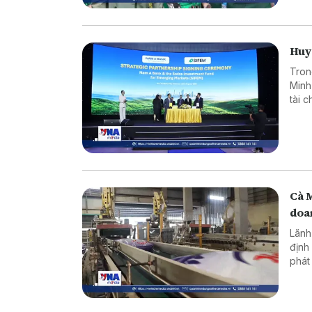
Huy 
Tron
Minh
tài 
dụng
Cà 
doa
Lãnh
định
phát
ninh