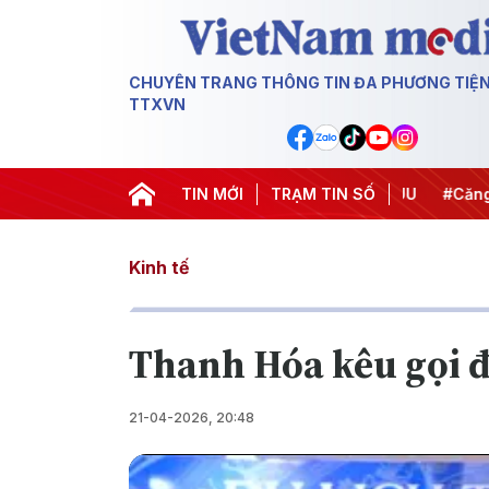
CHUYÊN TRANG THÔNG TIN ĐA PHƯƠNG TIỆ
TTXVN
hiến dịch 500 ngày đêm
TIN MỚI
#Chống khai thác IUU
TRẠM TIN SỐ
#Căng thẳ
Kinh tế
Thanh Hóa kêu gọi đ
21-04-2026, 20:48