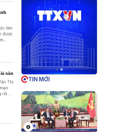
ính
hức làm
nh được
ằm
doanh
ài sản
TIN MỚI
Văn Thị
ã mạo
 rồi bỏ