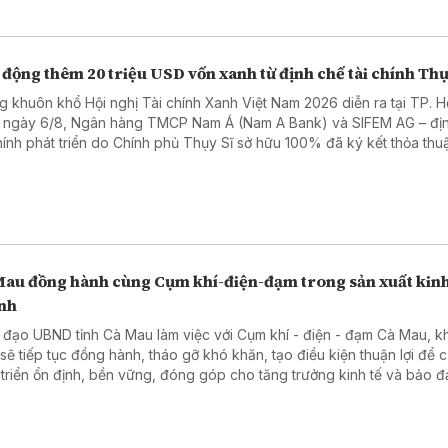
động thêm 20 triệu USD vốn xanh từ định chế tài chính Thụ
g khuôn khổ Hội nghị Tài chính Xanh Việt Nam 2026 diễn ra tại TP. H
 ngày 6/8, Ngân hàng TMCP Nam Á (Nam A Bank) và SIFEM AG – đị
chính phát triển do Chính phủ Thụy Sĩ sở hữu 100% đã ký kết thỏa thuậ
 xanh quốc tế trị giá 20 triệu USD, tương đương hơn 500 tỷ đồng.
Mau đồng hành cùng Cụm khí-điện-đạm trong sản xuất kin
nh
 đạo UBND tỉnh Cà Mau làm việc với Cụm khí - điện - đạm Cà Mau, 
 sẽ tiếp tục đồng hành, tháo gỡ khó khăn, tạo điều kiện thuận lợi để 
 triển ổn định, bền vững, đóng góp cho tăng trưởng kinh tế và bảo 
 năng lượng.