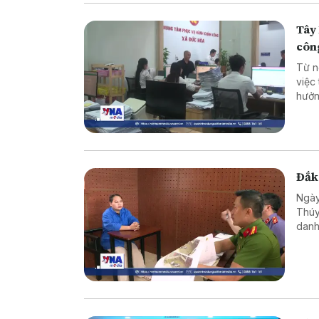
Tây 
côn
Từ n
việc
hưởn
động
nghi
Đắk 
Ngày
Thúy
danh
trốn 