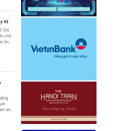
y Sĩ
ồ Chí
nh chế
n tín
h
khẳng
cụm
đảm an