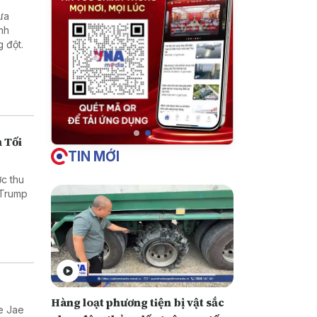
ưa
nh
 đột.
 Tối
TIN MỚI
c thu
 Trump
Hàng loạt phương tiện bị vật sắc
e Jae