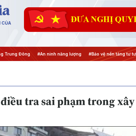
N CỦA
g
#An ninh năng lượng
#Bảo vệ nền tảng tư tưởng của Đản
điều tra sai phạm trong xâ