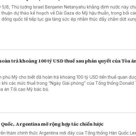
 5/8, Thủ tướng Israel Benjamin Netanyahu khẳng định nước này ch
 thuận dự thảo kế hoạch về Dải Gaza do Mỹ hậu thuẫn, trong bối cả
 đồng quốc tế tiếp tục gia tăng sức ép nhằm thúc đẩy chấm dứt xung
hoàn trả khoảng 100 tỷ USD thuế sau phán quyết của Tòa án
h phủ Mỹ cho biết đã hoàn trả khoảng 100 tỷ USD tiền thuế quan đượ
c khi các mức thuế trong “Ngày Giải phóng” của Tổng thống Donald
òa án Tối cao Mỹ bác bỏ.
 Quốc, Argentina mở rộng hợp tác chiến lược
ến thăm chính thức Argentina mới đây của Tổng thống Hàn Quốc Le