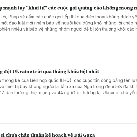
p mạnh tay “khai tử” các cuộc gọi quảng cáo không mong
 tới, Pháp sẽ cấm các cuộc gọi tiếp thị qua điện thoại không được y
 một đạo luật mới nhằm bảo vệ người tiêu dùng khỏi những lời chào 
phiền nhiễu và bảo vệ những nhóm người dễ bị tổn thương khỏi các 
ng mại gian lận. Đạo luật này sẽ có hiệu lực từ ngày 11/8.
 đột Ukraine trải qua tháng khốc liệt nhất
 thống kê của Liên hợp quốc (LHQ), các cuộc tấn công bằng tên lử
và thiết bị bay không người lái tầm xa của Nga trong đêm 5/8 đã khiế
 17 dân thường thiệt mạng và 44 người bị thương tại Ukraine, chủ yếu
Kiev. Đây được xem là đợt tấn công gây thương vong nặng nề nhất t
gian qua.
ael chưa chấp thuận kế hoạch về Dải Gaza