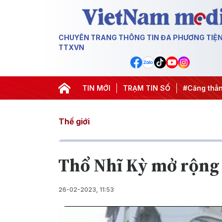
CHUYÊN TRANG THÔNG TIN ĐA PHƯƠNG TIỆ
TTXVN
0 ngày đêm
#Chống khai thác IUU
TIN MỚI
TRẠM TIN SỐ
#Căng thẳng Trung Đôn
Thế giới
Thổ Nhĩ Kỳ mở rộng 
26-02-2023, 11:53