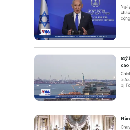
Ngày
chấp
cộng
Mỹ 
cao
Chín
trướ
bị T
Hàn
Chuy