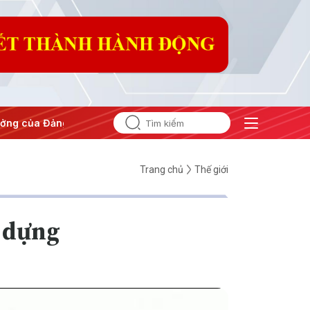
g
#Hội nghị Trung ương 3
Trang chủ
Thế giới
y dựng