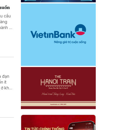
 muốn
êu cầu
hàng
hành vi
a đạn
n ít
 ở khu
rong