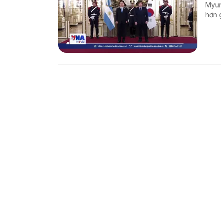
Myun
hơn 
năng