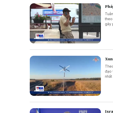
Phá
Tuần
theo
gây 
thươ
Xung
Theo
đạo 
nhất
vực 
thời 
Isr