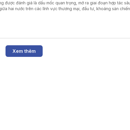
g được đánh giá là dấu mốc quan trọng, mở ra giai đoạn hợp tác sâ
giữa hai nước trên các lĩnh vực thương mại, đầu tư, khoáng sản chiến
 lượng và công nghệ cao.
Xem thêm