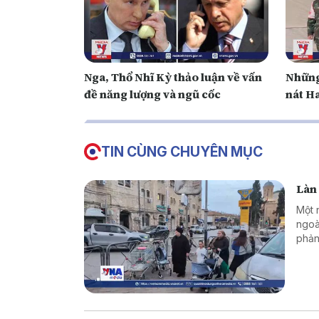
Nga, Thổ Nhĩ Kỳ thảo luận về vấn
Những
đề năng lượng và ngũ cốc
nát H
TIN CÙNG CHUYÊN MỤC
Làn 
Một 
ngoà
phản