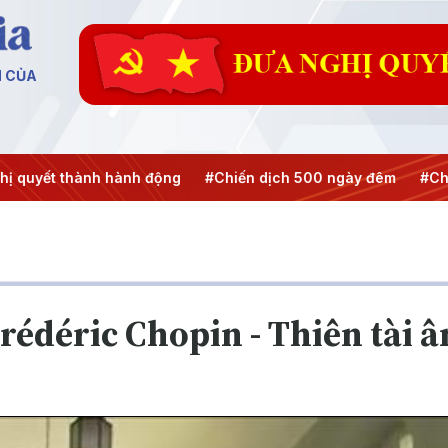
N CỦA
 quyết thành hành động
#Chiến dịch 500 ngày đêm
#Chốn
Frédéric Chopin - Thiên tài 