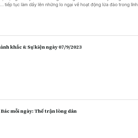
… tiếp tục làm dấy lên những lo ngại về hoạt động lừa đảo trong lĩn
 hàng, chứng khoán. Càng ngày người dân càng lựa chọn việc gửi t
 hàng thay vì giữ tiền mặt hoặc bỏ tiền vào đầu tư nhiều hôn, và điề
 vô tình làm tăng lên các hoạt động lừa đảo.
Khoảnh khắc & Sự kiện ngày 07/9/2023
 Bác mỗi ngày: Thế trận lòng dân