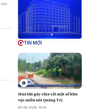
h vực
iền vào
u này
TIN MỚI
Mưa lớn gây chia cắt một số khu
vực miền núi Quảng Trị
09-08-2026, 15:40