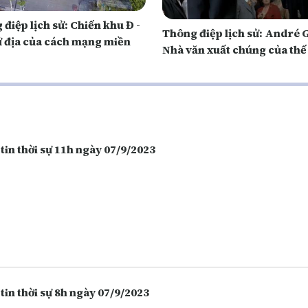
điệp lịch sử: Chiến khu Đ -
Thông điệp lịch sử: André G
ứ địa của cách mạng miền
Nhà văn xuất chúng của thế
tin thời sự 11h ngày 07/9/2023
tin thời sự 8h ngày 07/9/2023