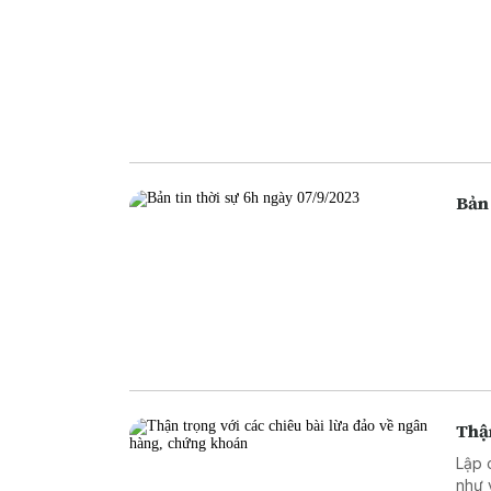
Bản 
Thận
Lập 
như 