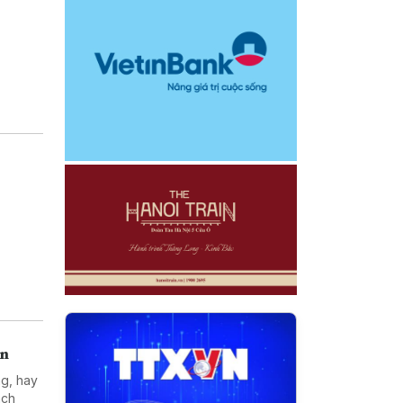
án
ng, hay
ách