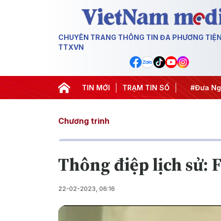
CHUYÊN TRANG THÔNG TIN ĐA PHƯƠNG TIỆ
TTXVN
#Hội nghị Trung ương 3
TIN MỚI
TRẠM TIN SỐ
#APEC 2027
#Đưa Nghị
Chương trình
Thông điệp lịch sử: 
22-02-2023, 06:16