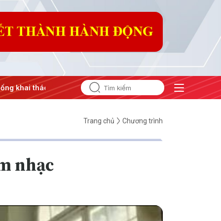
g khai thác IUU
#Căng thẳng Trung Đông
#An ninh năng 
Trang chủ
Chương trình
âm nhạc