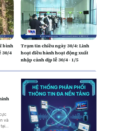
ữ bình
Trạm tin chiều ngày 30/4: Linh
ễ 30/4
hoạt điều hành hoạt động xuất
nhập cảnh dịp lễ 30/4 - 1/5
 ninh
 cực
an và
tại