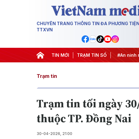
CHUYÊN TRANG THÔNG TIN ĐA PHƯƠNG TIỆ
TTXVN
g khai thác IUU
#Căng thẳng Trung Đông
TIN MỚI
TRẠM TIN SỐ
#An ninh năng 
Trạm tin
Trạm tin tối ngày 3
thuộc TP. Đồng Nai
30-04-2026, 21:00