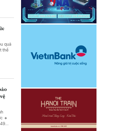
ức
ệu quả
 vệ
nh
ớc 🔸
 49