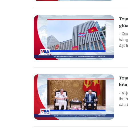
Trạm
giữa
- Qu
hàng
đạt 
kinh
Trạm
hòa 
- Vi
thu 
các 
đàm 