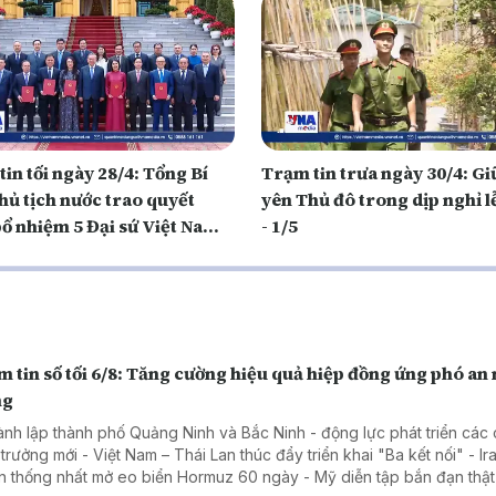
in tối ngày 28/4: Tổng Bí
Trạm tin trưa ngày 30/4: Gi
hủ tịch nước trao quyết
yên Thủ đô trong dịp nghỉ l
bổ nhiệm 5 Đại sứ Việt Nam
- 1/5
ớc ngoài
 tin số tối 6/8: Tăng cường hiệu quả hiệp đồng ứng phó an
ng
ành lập thành phố Quảng Ninh và Bắc Ninh - động lực phát triển các
 trưởng mới - Việt Nam – Thái Lan thúc đẩy triển khai "Ba kết nối" - Ir
 thống nhất mở eo biển Hormuz 60 ngày - Mỹ diễn tập bắn đạn thật 