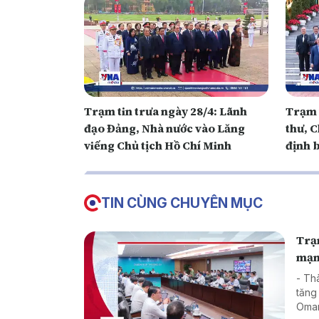
Trạm tin trưa ngày 28/4: Lãnh
Trạm t
đạo Đảng, Nhà nước vào Lăng
thư, C
viếng Chủ tịch Hồ Chí Minh
định 
tại nư
TIN CÙNG CHUYÊN MỤC
Trạm
mạ
- Th
tăng
Oman