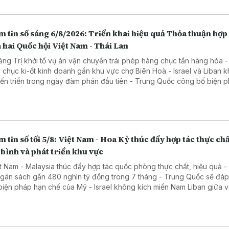
 tin số sáng 6/8/2026: Triển khai hiệu quả Thỏa thuận hợp
 hai Quốc hội Việt Nam - Thái Lan
ảng Trị khởi tố vụ án vận chuyển trái phép hàng chục tấn hàng hóa 
 chục ki-ốt kinh doanh gần khu vực chợ Biên Hoà - Israel và Liban 
tiến triển trong ngày đàm phán đầu tiên - Trung Quốc công bố biện 
 tế đáp trả Mỹ
 tin số tối 5/8: Việt Nam - Hoa Kỳ thúc đẩy hợp tác thực chấ
bình và phát triển khu vực
ệt Nam - Malaysia thúc đẩy hợp tác quốc phòng thực chất, hiệu quả -
ngân sách gần 480 nghìn tỷ đồng trong 7 tháng - Trung Quốc sẽ đáp
biện pháp hạn chế của Mỹ - Israel không kích miền Nam Liban giữa 
phán mới