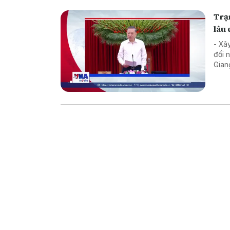
Trạm
lâu 
- Xâ
đối 
Gian
Biển