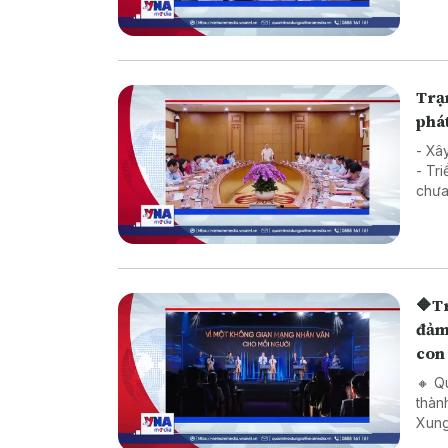
Hàn
Trạm
phát
- Xâ
- Triển
🔶Trạm ti
đảm 
con
🔸 Q
thàn
Xung
triệ