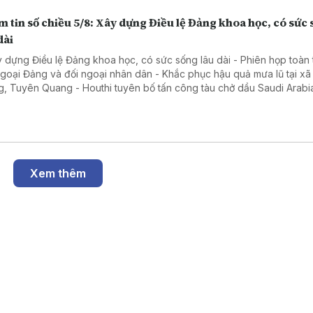
 tin số chiều 5/8: Xây dựng Điều lệ Đảng khoa học, có sức
dài
y dựng Điều lệ Đảng khoa học, có sức sống lâu dài - Phiên họp toàn 
ngoại Đảng và đối ngoại nhân dân - Khắc phục hậu quả mưa lũ tại x
g, Tuyên Quang - Houthi tuyên bố tấn công tàu chở dầu Saudi Arabia
 Đỏ - Hàn Quốc nhấn mạnh duy trì hòa bình trên bán đảo Triều Tiên
Xem thêm