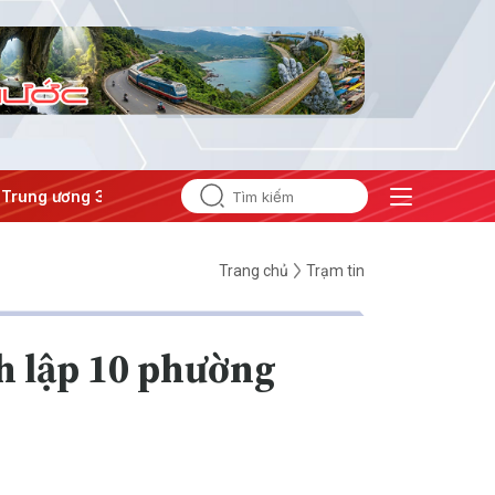
g ương 3
#Đưa Nghị quyết thành hành động
Trang chủ
Trạm tin
nh lập 10 phường