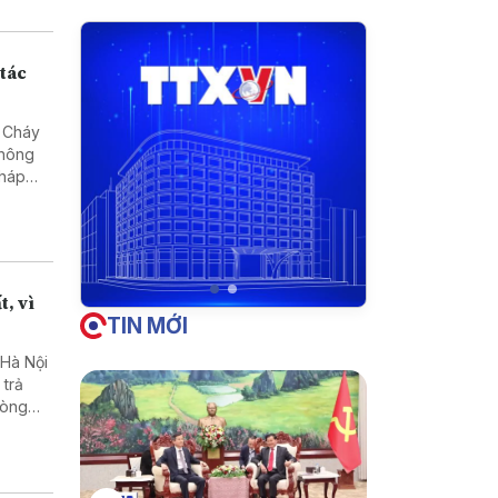
 tác
- Cháy
không
pháp
t, vì
TIN MỚI
 Hà Nội
 trả
vòng