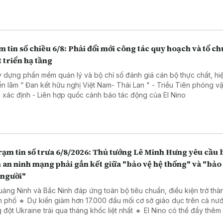
 Quốc
 tin số chiều 6/8: Phải đổi mới công tác quy hoạch và tổ ch
 triển hạ tầng
y dựng phần mềm quản lý và bộ chỉ số đánh giá cán bộ thực chất, hi
 lãm “ Đan kết hữu nghị Việt Nam- Thái Lan " - Triều Tiên phóng vật thể
chưa xác định - Liên hợp quốc cảnh báo tác động của El Nino
n số trưa 6/8/2026: Thủ tướng Lê Minh Hưng yêu cầu bảo
an ninh mạng phải gắn kết giữa "bảo vệ hệ thống" và "bảo
 người"
uảng Ninh và Bắc Ninh đáp ứng toàn bộ tiêu chuẩn, điều kiện trở thà
h phố 🔸 Dự kiến giảm hơn 17.000 đầu mối cơ sở giáo dục trên cả nư
 đột Ukraine trải qua tháng khốc liệt nhất 🔸 El Nino có thể đẩy thêm
u người vào cảnh thiếu lương thực cấp tính