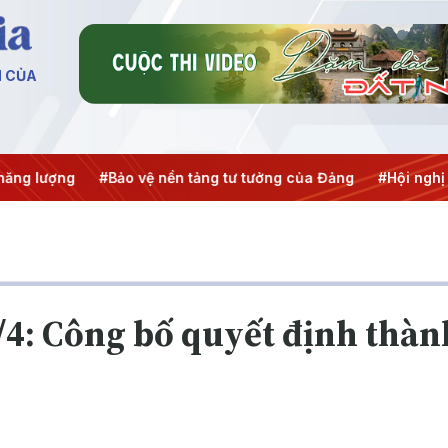
N CỦA
lượng
#Bảo vệ nền tảng tư tưởng của Đảng
#Hội nghị Trun
0/4: Công bố quyết định thà