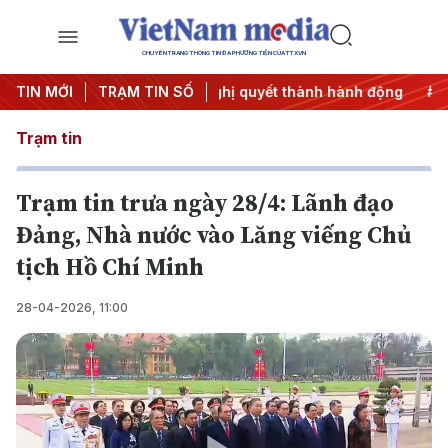
CHUYÊN TRANG THÔNG TIN ĐA PHƯƠNG TIỆN CỦA TTXVN
EC 2027
TIN MỚI
#Đưa Nghị quyết thành hành động
TRẠM TIN SỐ
#Chiến dịch 
Trạm tin
Trạm tin trưa ngày 28/4: Lãnh đạo
Đảng, Nhà nước vào Lăng viếng Chủ
tịch Hồ Chí Minh
28-04-2026, 11:00