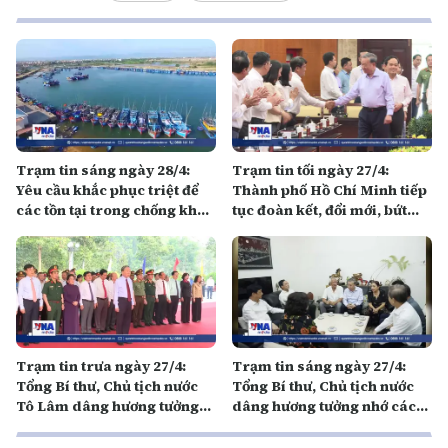
Trạm tin sáng ngày 28/4:
Trạm tin tối ngày 27/4:
Yêu cầu khắc phục triệt để
Thành phố Hồ Chí Minh tiếp
các tồn tại trong chống khai
tục đoàn kết, đổi mới, bứt
thác IUU
phá
Trạm tin trưa ngày 27/4:
Trạm tin sáng ngày 27/4:
Tổng Bí thư, Chủ tịch nước
Tổng Bí thư, Chủ tịch nước
Tô Lâm dâng hương tưởng
dâng hương tưởng nhớ các
niệm các Anh hùng liệt sĩ tại
đồng chí lãnh đạo tiền bối
Tây Ninh