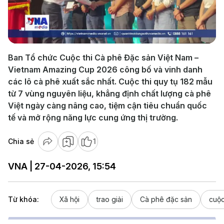
Play
Video
Ban Tổ chức Cuộc thi Cà phê Đặc sản Việt Nam –
Vietnam Amazing Cup 2026 công bố và vinh danh
các lô cà phê xuất sắc nhất. Cuộc thi quy tụ 182 mẫu
từ 7 vùng nguyên liệu, khẳng định chất lượng cà phê
Việt ngày càng nâng cao, tiệm cận tiêu chuẩn quốc
tế và mở rộng năng lực cung ứng thị trường.
Chia sẻ
1
VNA | 27-04-2026, 15:54
Từ khóa:
Xã hội
trao giải
Cà phê đặc sản
cuộc