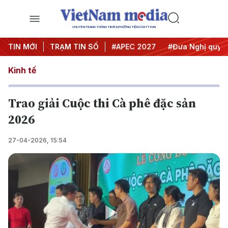
CHUYÊN TRANG THÔNG TIN ĐA PHƯƠNG TIỆN CỦA TTXVN
TIN MỚI
#Hội nghị Trung ương 3
TRẠM TIN SỐ
#APEC 2027
#Đưa Nghị quyết
Kinh tế
Trao giải Cuộc thi Cà phê đặc sản
2026
27-04-2026, 15:54