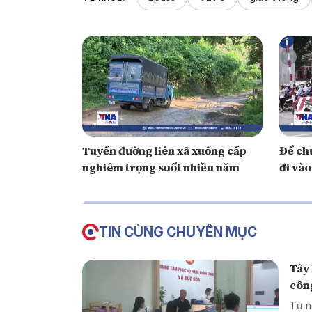
Tuyến đường liên xã xuống cấp
Để ch
nghiêm trọng suốt nhiều năm
đi và
TIN CÙNG CHUYÊN MỤC
Tây 
côn
Từ n