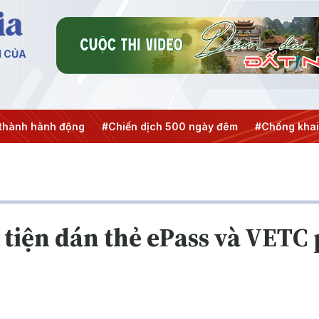
N CỦA
hiến dịch 500 ngày đêm
#Chống khai thác IUU
#Căng thẳ
tiện dán thẻ ePass và VETC 