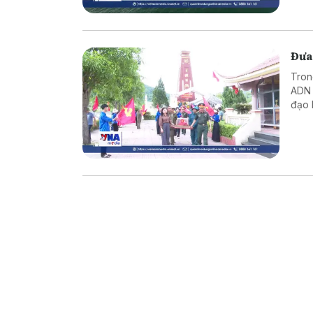
Ninh
Đưa
Tron
ADN v
đạo 
và tr