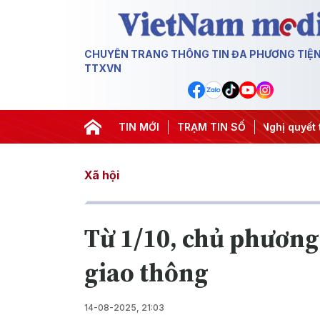
CHUYÊN TRANG THÔNG TIN ĐA PHƯƠNG TIỆ
TTXVN
i nghị Trung ương 3
#Đưa Nghị quyết thành hành động
TIN MỚI
TRẠM TIN SỐ
#C
Xã hội
Từ 1/10, chủ phương 
giao thông
14-08-2025, 21:03