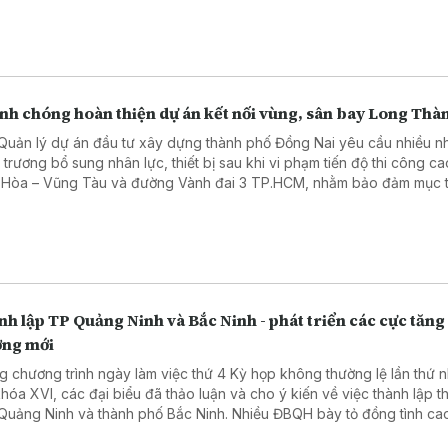
nh chóng hoàn thiện dự án kết nối vùng, sân bay Long Thà
Quản lý dự án đầu tư xây dựng thành phố Đồng Nai yêu cầu nhiều n
 trương bổ sung nhân lực, thiết bị sau khi vi phạm tiến độ thi công ca
 Hòa – Vũng Tàu và đường Vành đai 3 TP.HCM, nhằm bảo đảm mục t
cả hai dự án vào khai thác trong tháng 9/2026.
h lập TP Quảng Ninh và Bắc Ninh - phát triển các cực tăng
ởng mới
g chương trình ngày làm việc thứ 4 Kỳ họp không thường lệ lần thứ n
hóa XVI, các đại biểu đã thảo luận và cho ý kiến về việc thành lập t
Quảng Ninh và thành phố Bắc Ninh. Nhiều ĐBQH bày tỏ đồng tình cao
cáo thẩm tra cũng như Tờ trình của Chính phủ đề xuất thành lập TP