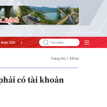
ng Trung Đông
#An ninh năng lượng
#Bảo vệ nền tảng tư 
Trang chủ
Xã hội
phải có tài khoản