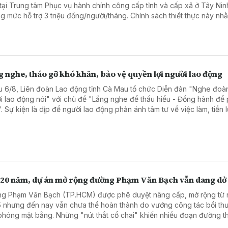
 tại Trung tâm Phục vụ hành chính công cấp tỉnh và cấp xã ở Tây Ni
g mức hỗ trợ 3 triệu đồng/người/tháng. Chính sách thiết thực này nh
 viên đội ngũ nhân sự, nâng cao chất lượng phục vụ người dân và 
ệp.
 nghe, tháo gỡ khó khăn, bảo vệ quyền lợi người lao động
u 6/8, Liên đoàn Lao động tỉnh Cà Mau tổ chức Diễn đàn "Nghe đoàn
i lao động nói" với chủ đề "Lắng nghe để thấu hiểu - Đồng hành để 
n". Sự kiện là dịp để người lao động phản ánh tâm tư về việc làm, tiền
ình trạng nợ đọng bảo hiểm xã hội, qua đó lãnh đạo tỉnh và các sở n
tiếp đối thoại, tháo gỡ khó khăn.
 20 năm, dự án mở rộng đường Phạm Văn Bạch vẫn dang dở
g Phạm Văn Bạch (TP.HCM) được phê duyệt nâng cấp, mở rộng từ
 nhưng đến nay vẫn chưa thể hoàn thành do vướng công tác bồi th
 phóng mặt bằng. Những "nút thắt cổ chai" khiến nhiều đoạn đường 
n ùn tắc giao thông vào giờ cao điểm.