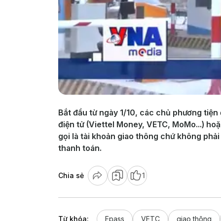
Bắt đầu từ ngày 1/10, các chủ phương tiện 
điện tử (Viettel Money, VETC, MoMo...) ho
gọi là tài khoản giao thông chứ không phải 
thanh toán.
Chia sẻ
1
Từ khóa:
Epass
VETC
giao thông