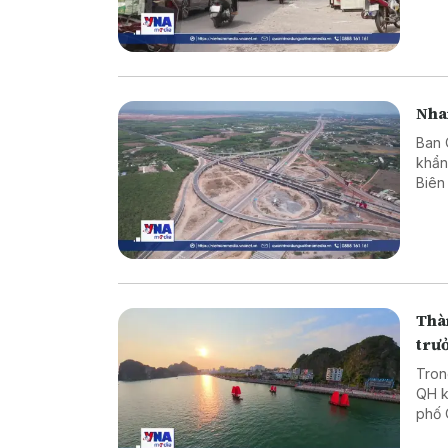
Nha
Ban 
khẩn
Biên
đưa 
Thàn
trư
Tron
QH k
phố 
Báo 