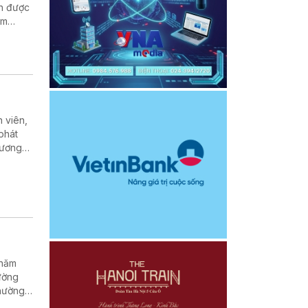
nh được
ằm
doanh
 viên,
phát
 lương
gành
 năm
ường
thường