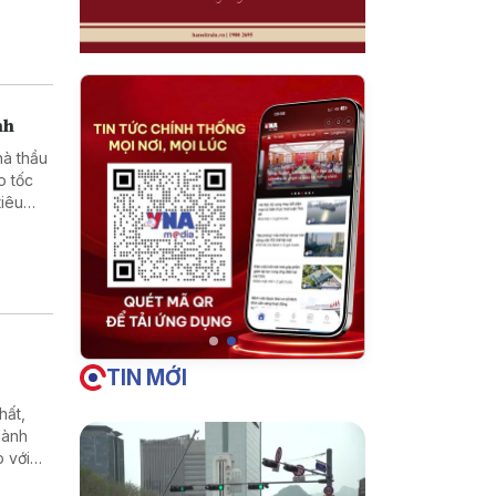
nh
hà thầu
o tốc
iêu
TIN MỚI
hất,
hành
 với
 Quảng