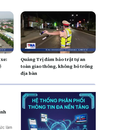
 xe:
Quảng Trị đảm bảo trật tự an
ẽ
toàn giao thông, không bỏ trống
địa bàn
ính
hức làm