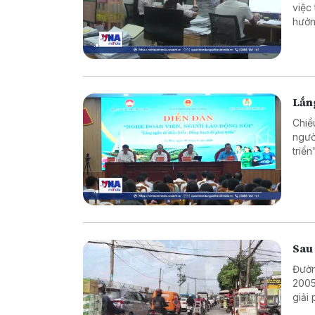
việc
hưởn
động
nghi
Lắng
Chiề
ngườ
triể
và t
trực 
Sau
Đườn
2005
giải
xuyê