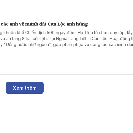
 từ 1/9, thành lập TP Bắc Ninh từ 20/9.
 các anh về mảnh đất Can Lộc anh hùng
g khuôn khổ Chiến dịch 500 ngày đêm, Hà Tĩnh tổ chức quy tập, lấ
à an táng 8 hài cốt liệt sĩ tại Nghĩa trang Liệt sĩ Can Lộc. Hoạt động 
lý "Uống nước nhớ nguồn", góp phần phục vụ công tác xác minh dan
i ân các anh hùng liệt sĩ đã hy sinh vì Tổ quốc.
Xem thêm