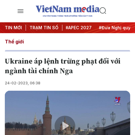
CHUYÊN TRANG THÔNG TIN ĐA PHƯƠNG TIỆN CỦA TTXVN
#Hội nghị Trung ương 3
TIN MỚI
TRẠM TIN SỐ
#APEC 2027
#Đưa Nghị quyết th
Thế giới
Ukraine áp lệnh trừng phạt đối với
ngành tài chính Nga
24-02-2023, 06:38