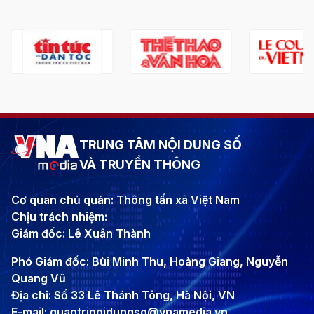
TRUNG TÂM NỘI DUNG SỐ
VÀ TRUYỀN THÔNG
Cơ quan chủ quản: Thông tấn xã Việt Nam
Chịu trách nhiệm:
Giám đốc: Lê Xuân Thành
Phó Giám đốc: Bùi Minh Thu, Hoàng Giang, Nguyễn
Quang Vũ
Địa chỉ: Số 33 Lê Thánh Tông, Hà Nội, VN
E-mail: quantrinoidungso@vnamedia.vn