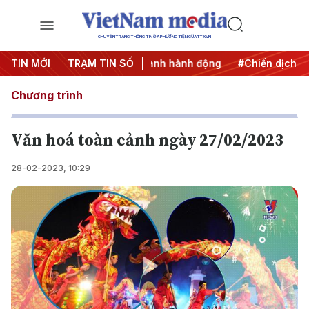
CHUYÊN TRANG THÔNG TIN ĐA PHƯƠNG TIỆN CỦA TTXVN
7
TIN MỚI
#Đưa Nghị quyết thành hành động
TRẠM TIN SỐ
#Chiến dịch 500 ngà
Chương trình
Văn hoá toàn cảnh ngày 27/02/2023
28-02-2023, 10:29
Play