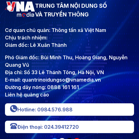
TRUNG TÂM NỘI DUNG SỐ
VÀ TRUYỀN THÔNG
Cơ quan chủ quản: Thông tấn xã Việt Nam
Chịu trách nhiệm:
Giám đốc: Lê Xuân Thành
Phó Giám đốc: Bùi Minh Thu, Hoàng Giang, Nguyễn
Quang Vũ
Địa chỉ: Số 33 Lê Thánh Tông, Hà Nội, VN
E-mail: quantrinoidungso@vnamedia.vn
Đường dây nóng: 0888 161 161
Liên hệ quảng cáo
Hotline: 0984.576.988
Điện thoại: 024.39412720