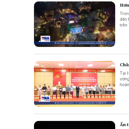
Hơn
Tron
đến 
trên
Chăm
Tại 
ương
hoàn
Ngày
đối 
Ấn 