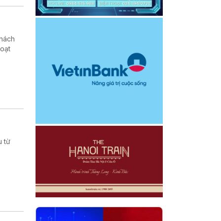
khách
hoạt
u từ