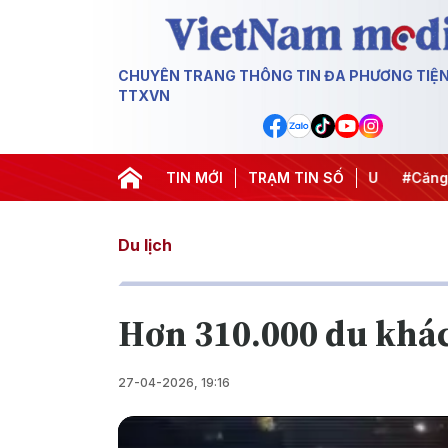
CHUYÊN TRANG THÔNG TIN ĐA PHƯƠNG TIỆ
TTXVN
hiến dịch 500 ngày đêm
TIN MỚI
#Chống khai thác IUU
TRẠM TIN SỐ
#Căng thẳ
Du lịch
Hơn 310.000 du khá
27-04-2026, 19:16