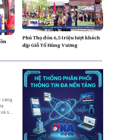
Phú Thọ đón 6,5 triệu lượt khách
uồn
dịp Giỗ Tổ Hùng Vương
y càng
ữa
 và sâu
điểm