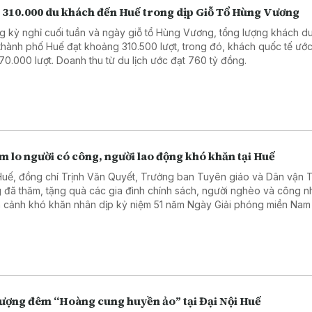
 310.000 du khách đến Huế trong dịp Giỗ Tổ Hùng Vương
g kỳ nghỉ cuối tuần và ngày giỗ tổ Hùng Vương, tổng lượng khách du
thành phố Huế đạt khoảng 310.500 lượt, trong đó, khách quốc tế ước
 70.000 lượt. Doanh thu từ du lịch ước đạt 760 tỷ đồng.
 lo người có công, người lao động khó khăn tại Huế
Huế, đồng chí Trịnh Văn Quyết, Trưởng ban Tuyên giáo và Dân vận 
 đã thăm, tặng quà các gia đình chính sách, người nghèo và công n
 cảnh khó khăn nhân dịp kỷ niệm 51 năm Ngày Giải phóng miền Nam
 Quốc tế Lao động 1/5. Hoạt động thể hiện sự tri ân, quan tâm đối vớ
tượng chính sách trên địa bàn.
tượng đêm “Hoàng cung huyền ảo” tại Đại Nội Huế