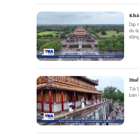
Khác
Dịp 
du l
động
Huế 
Tối 
bán 