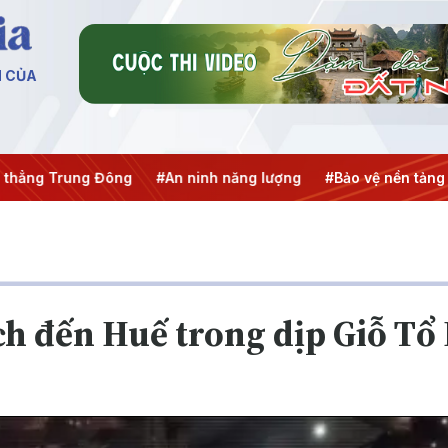
N CỦA
ng Trung Đông
#An ninh năng lượng
#Bảo vệ nền tảng tư 
ch đến Huế trong dịp Giỗ T