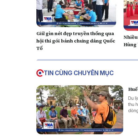
Giữ gìn nét đẹp truyền thống qua
N hiều
hội thi gói bánh chưng dâng Quốc
Hùng 
Tổ
TIN CÙNG CHUYÊN MỤC
Huế 
Du l
thu 
dòng
hơn.
đến c