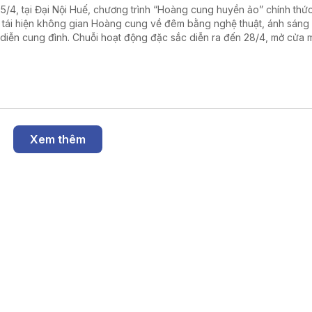
25/4, tại Đại Nội Huế, chương trình “Hoàng cung huyền ảo” chính thức
 tái hiện không gian Hoàng cung về đêm bằng nghệ thuật, ánh sáng
h diễn cung đình. Chuỗi hoạt động đặc sắc diễn ra đến 28/4, mở cửa 
người dân, du khách trải nghiệm.
Xem thêm