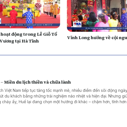
 hoạt động trong Lễ Giỗ Tổ
Vĩnh Long hướng về cội ng
Vương tại Hà Tĩnh
– Miền du lịch thiền và chữa lành
ịch Việt Nam tiếp tục tăng tốc mạnh mẽ, nhiều điểm đến sôi động ngà
hút du khách bằng những trải nghiệm náo nhiệt và hiện đại. Nhưng gi
 chảy ấy, Huế lại đang chọn một hướng đi khác – chậm hơn, tĩnh hơn
 Không chỉ là vùng đất di sản, Huế đang dần định hình mình như một 
ủa du lịch thiền, du lịch tâm linh và chữa lành.