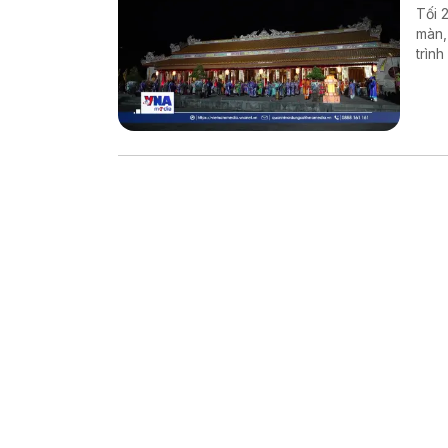
Tối 
màn,
trìn
cho 