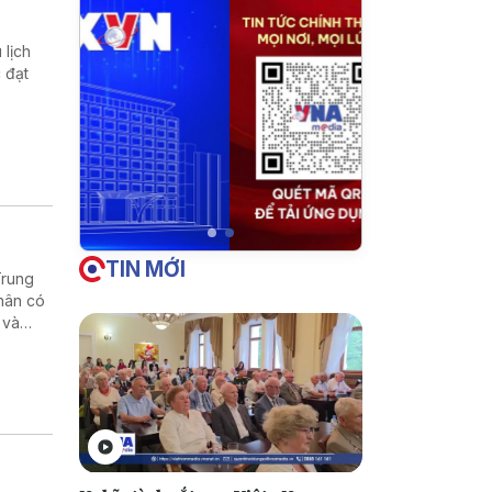
 lịch
 đạt
TIN MỚI
Trung
hân có
 và
i các