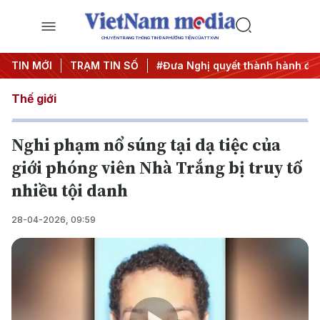
CHUYÊN TRANG THÔNG TIN ĐA PHƯƠNG TIỆN CỦA TTXVN
ương 3
TIN MỚI
#APEC 2027
TRẠM TIN SỐ
#Đưa Nghị quyết thành hành động
Thế giới
Nghi phạm nổ súng tại dạ tiệc của
giới phóng viên Nhà Trắng bị truy tố
nhiều tội danh
28-04-2026, 09:59