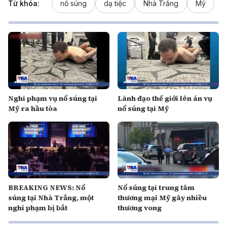
Từ khóa:
nổ súng
dạ tiệc
Nhà Trắng
Mỹ
Nghi phạm vụ nổ súng tại
Lãnh đạo thế giới lên án vụ
Mỹ ra hầu tòa
nổ súng tại Mỹ
BREAKING NEWS: Nổ
Nổ súng tại trung tâm
súng tại Nhà Trắng, một
thương mại Mỹ gây nhiều
nghi phạm bị bắt
thương vong