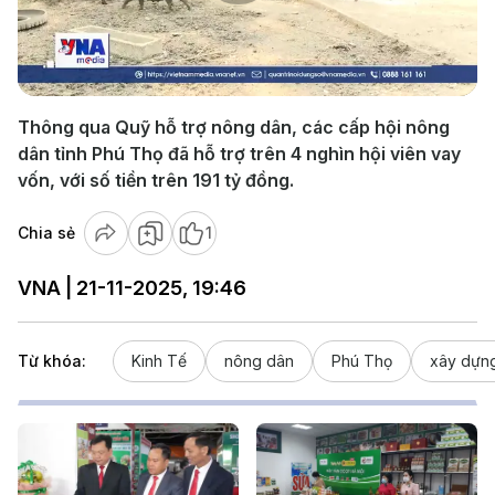
Play
Video
Thông qua Quỹ hỗ trợ nông dân, các cấp hội nông
dân tỉnh Phú Thọ đã hỗ trợ trên 4 nghìn hội viên vay
vốn, với số tiền trên 191 tỷ đồng.
Chia sẻ
1
VNA | 21-11-2025, 19:46
Từ khóa:
Kinh Tế
nông dân
Phú Thọ
xây dựn