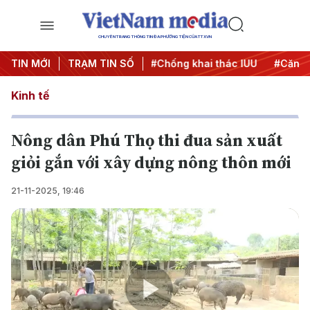
CHUYÊN TRANG THÔNG TIN ĐA PHƯƠNG TIỆN CỦA TTXVN
iến dịch 500 ngày đêm
TIN MỚI
TRẠM TIN SỐ
#Chống khai thác IUU
#Căng thẳn
Kinh tế
Nông dân Phú Thọ thi đua sản xuất
giỏi gắn với xây dựng nông thôn mới
21-11-2025, 19:46