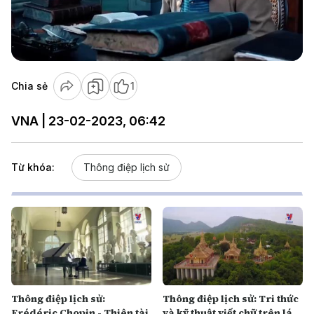
Play
Video
Chia sẻ
1
VNA | 23-02-2023, 06:42
Từ khóa:
Thông điệp lịch sử
Thông điệp lịch sử:
Thông điệp lịch sử: Tri thức
Frédéric Chopin - Thiên tài
và kỹ thuật viết chữ trên lá