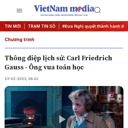
CHUYÊN TRANG THÔNG TIN ĐA PHƯƠNG TIỆN CỦA TTXVN
ương 3
TIN MỚI
#APEC 2027
TRẠM TIN SỐ
#Đưa Nghị quyết thành hành động
Chương trình
Thông điệp lịch sử: Carl Friedrich
Gauss - Ông vua toán học
23-02-2023, 06:42