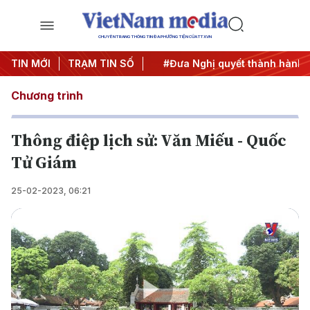
CHUYÊN TRANG THÔNG TIN ĐA PHƯƠNG TIỆN CỦA TTXVN
 Trung ương 3
TIN MỚI
TRẠM TIN SỐ
#APEC 2027
#Đưa Nghị quyết thành hành đ
Chương trình
Thông điệp lịch sử: Văn Miếu - Quốc
Tử Giám
25-02-2023, 06:21