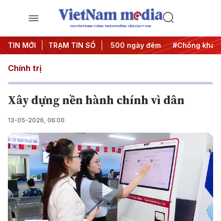
CHUYÊN TRANG THÔNG TIN ĐA PHƯƠNG TIỆN CỦA TTXVN
nh động
TIN MỚI
#Chiến dịch 500 ngày đêm
TRẠM TIN SỐ
#Chống khai thác IUU
Chính trị
Xây dựng nền hành chính vì dân
13-05-2026, 06:00
Play